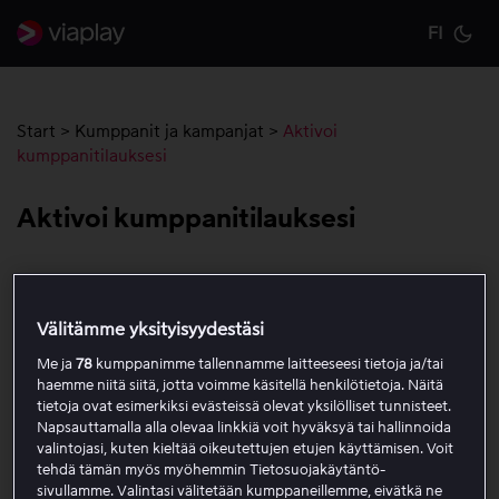
FI
Cu
Start
>
Kumppanit ja kampanjat
>
Aktivoi
kumppanitilauksesi
Aktivoi kumppanitilauksesi
Käytä tätä ohjetta, kun sinulla on Viaplay TV-
palveluntarjoajan tai mobiilioperaattorin kautta. Se
Välitämme yksityisyydestäsi
auttaa sinua rekisteröimään uuden tilin tai liittämään
nykyisen tilisi tilaukseesi Viaplayn kumppanin kautta.
Me ja
78
kumppanimme tallennamme laitteeseesi tietoja ja/tai
haemme niitä siitä, jotta voimme käsitellä henkilötietoja. Näitä
tietoja ovat esimerkiksi evästeissä olevat yksilölliset tunnisteet.
Ennen kuin aloitat
Napsauttamalla alla olevaa linkkiä voit hyväksyä tai hallinnoida
valintojasi, kuten kieltää oikeutettujen etujen käyttämisen. Voit
Varmista, että sinulla on pääsy TV-
tehdä tämän myös myöhemmin Tietosuojakäytäntö-
sivullamme. Valintasi välitetään kumppaneillemme, eivätkä ne
palveluntarjoajasi/mobiilioperaattorisi asiakastietoihin.