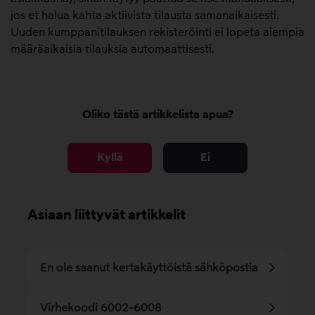
jos et halua kahta aktiivista tilausta samanaikaisesti.
Uuden kumppanitilauksen rekisteröinti ei lopeta aiempia
määräaikaisia tilauksia automaattisesti.
Oliko tästä artikkelista apua?
Kyllä
Ei
Asiaan liittyvät artikkelit
En ole saanut kertakäyttöistä sähköpostia
Virhekoodi 6002-6008