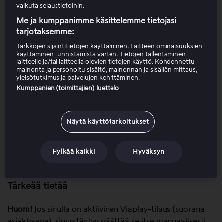
vaikuta selaustietoihin.
Näin rekisteröidyt
Me ja kumppanimme käsittelemme tietojasi
tarjotaksemme:
Siirry
kumppaniasiakkaiden aktivointisivulle
.
Tarkkojen sijaintitietojen käyttäminen. Laitteen ominaisuuksien
käyttäminen tunnistamista varten. Tietojen tallentaminen
Valitse kumppani, jonka kautta olet tehnyt
laitteelle ja/tai laitteella olevien tietojen käyttö. Kohdennettu
kumppanitilauksesi.
mainonta ja personoitu sisältö, mainonnan ja sisällön mittaus,
yleisötutkimus ja palvelujen kehittäminen.
Valitse
sähköpostiosoite
, johon haluat liittää tilin.
Kumppanien (toimittajien) luettelo
– Jos sinulla on jo Viaplay-tili, voit käyttää olemassa
olevaan Viaplay-tiliisi liitettyä sähköpostiosoitetta.
Jos olemassa olevaan Viaplay-tiliisi on liitetty aiempi
Näytä käyttötarkoitukset
kumppanitilaus, näet tietoruudun ennen kuin voit
aktivoida kumppanitilauksesi meillä. Jos päätät
liittää Viaplay-tilisi uuteen kumppaniin, olemassa
Hylkää kaikki
Hyväksyn
oleva
liitäntä
aiempaan kumppaniin katkaistaan.
Tärkeää tietää
Huom!
Jos sinulla on aktiivinen Viaplay-tilaus (suorana
asiakkaana), sinun täytyy päättää se itse manuaalisesti,