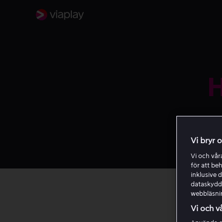
H
Vi bryr 
Vi och vå
för att be
inklusive d
dataskydds
webbläsni
Vi och v
Info