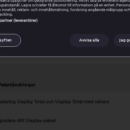
akta uppgifter om geografisk positionering. Aktivt läsa av enhetens egens
ingsändamål. Lagra och/eller få åtkomst till information på en enhet. Perso
 innehåll, reklam- och innehållsmätning, forskning angående målgrupp oc
eckling.
a och hantera ett Viaplay-hushåll
 partner (leverantörer)
a in och ut på Viaplay
 syften
Avvisa alla
Jag 
r Cup: PSG – Aston Villa
Paketändringar
ustering Viaplay Total och Viaplay Total med reklam
radera ditt Viaplay-paket