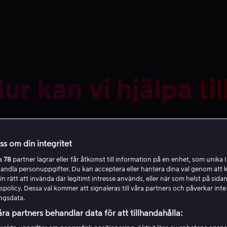
ur kan vi hjälpa til
oss om din integritet
ra
78
partner lagrar eller får åtkomst till information på en enhet, som unika I
handla personuppgifter. Du kan acceptera eller hantera dina val genom att k
in rätt att invända där legitimt intresse används, eller när som helst på sidan
policy. Dessa val kommer att signaleras till våra partners och påverkar inte
Rekommenderat
ngsdata.
åra partners behandlar data för att tillhandahålla:
rmation om våra paket