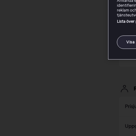
Använda ex
identifier
reklam och
tjänsteutv
Skap
Lista över
Logg
Visa
Supe
Prisj
Uppg