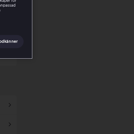
kaper för
nanpassad
h
godkänner