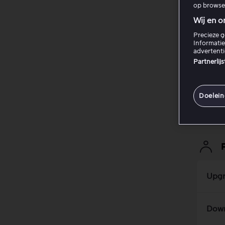
op browse
Wij en o
Viap
Precieze g
Informatie
advertent
F1® 
Partnerlij
In- e
Doelei
Upgr
Down