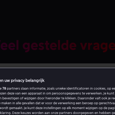
eel gestelde vrag
en uw privacy belangrijk
ze
78
partners slaan informatie, zoals unieke identificatoren in cookies, op 
lezen deze van een apparaat in om persoonsgegevens te verwerken. Je kunt 
Aanbevolen
en bevestigen of wijzigen door hieronder te klikken. Daaronder valt ook je r
 maken in alle gevallen dat er voor de verwerking een beroep op gerechtv
ordt gemaakt. Je kunt deze instellingen op elk moment wijzigen op de pag
rklaring. Deze keuzes worden aan onze partners doorgegeven en hebben g
oppel je je F1 TV Pro-account opnieuw