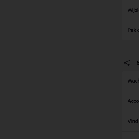
Wijz
Pakk
S
Wach
Acco
Vind