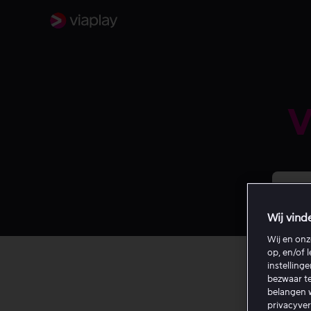
V
Wij vind
Wij en on
op, en/of 
instelling
bezwaar te
belangen w
privacyve
Zo k