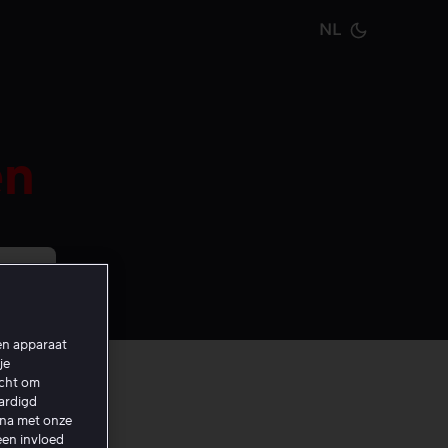
NL
Current m
en
een apparaat
je
echt om
aardigd
ina met onze
een invloed