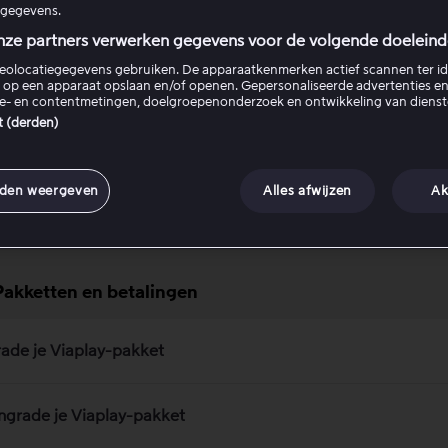
gegevens.
nze partners verwerken gegevens voor de volgende doeleind
lay Nederland wordt onderdeel van Videoland
eolocatiegegevens gebruiken. De apparaatkenmerken actief scannen ter ide
 op een apparaat opslaan en/of openen. Gepersonaliseerde advertenties en
ie- en contentmetingen, doelgroepenonderzoek en ontwikkeling van dienst
TV Pro & Viaplay
st (derden)
n uitloggen bij Viaplay
nden weergeven
Alles afwijzen
Ak
Pakketten en betalingen
ade je Viaplay-pakket
grade je Viaplay-pakket