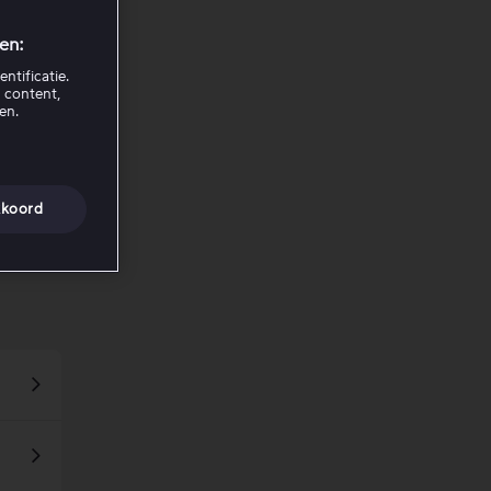
en:
ntificatie.
 content,
en.
koord