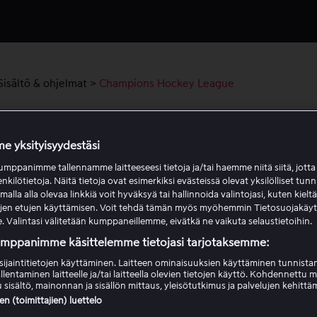
Sisältö & ohjelmat
>
Champions Hockey League
pions Hockey League
e yksityisyydestäsi
vihdoin täällä! Viaplayn kautta näet kaikki kauden aikana pe
mppanimme tallennamme laitteeseesi tietoja ja/tai haemme niitä siitä, jott
enkilötietoja. Näitä tietoja ovat esimerkiksi evästeissä olevat yksilölliset tunn
, mukaan lukien suomalaisjoukkueiden ottelut. Näytämme ott
lla alla olevaa linkkiä voit hyväksyä tai hallinnoida valintojasi, kuten kielt
alusta 29. elokuuta 2025 alkaen, aina maaliskuussa 2026
ujen etujen käyttämisen. Voit tehdä tämän myös myöhemmin Tietosuojakäy
ään finaaliin asti.
. Valintasi välitetään kumppaneillemme, eivätkä ne vaikuta selaustietoihin.
umppanimme käsittelemme tietojasi tarjotaksemme:
audu kannustamaan Ilvestä, Lukkoa ja KalPaa!
sijaintitietojen käyttäminen. Laitteen ominaisuuksien käyttäminen tunnistam
llentaminen laitteelle ja/tai laitteella olevien tietojen käyttö. Kohdennettu 
 sisältö, mainonnan ja sisällön mittaus, yleisötutkimus ja palvelujen kehittä
kä paketin tarvitsen CHL:n seuraamiseen?
 (toimittajien) luettelo