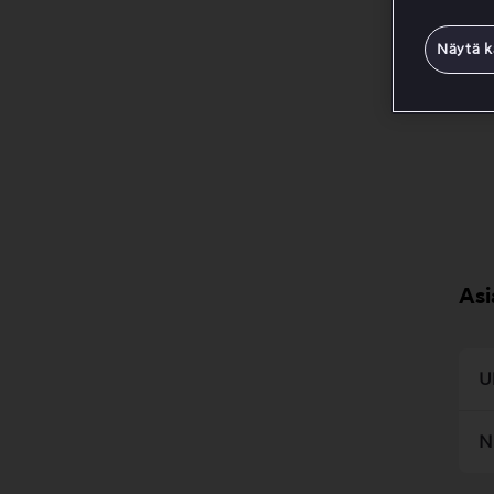
Voi
Näytä k
Asi
U
N