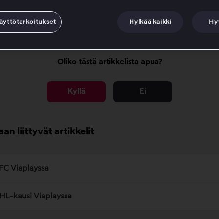
nko katsoa otteluita jälkikäteen?
äyttötarkoitukset
Hylkää kaikki
Hy
Oliko tästä artikkelista apua?
Kyllä
Ei
aan liittyvät artikkelit
FC Viaplayssa
HL-kausi Viaplayssa