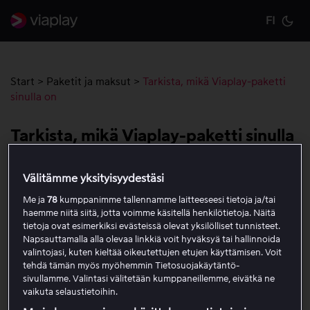
FI
Cu
Start
>
Paketit ja maksut
>
Tarkista, mikä Viaplay-paketti
sinulla on
Tarkista, mikä Viaplay-paketti sinulla
on
Välitämme yksityisyydestäsi
Seuraa alla olevia vaiheita nähdäksesi, mikä Viaplay-
Me ja
78
kumppanimme tallennamme laitteeseesi tietoja ja/tai
haemme niitä siitä, jotta voimme käsitellä henkilötietoja. Näitä
tilaus on liitetty Viaplay-tiliisi.
tietoja ovat esimerkiksi evästeissä olevat yksilölliset tunnisteet.
Napsauttamalla alla olevaa linkkiä voit hyväksyä tai hallinnoida
Avaa verkkoselain ja siirry osoitteeseen
Viaplay.fi
.
valintojasi, kuten kieltää oikeutettujen etujen käyttämisen. Voit
Kirjaudu sisään
Viaplay-tilisi sähköpostiosoitteella ja
tehdä tämän myös myöhemmin Tietosuojakäytäntö-
sivullamme. Valintasi välitetään kumppaneillemme, eivätkä ne
salasanalla.
vaikuta selaustietoihin.
Valitse profiilikuvake oikeasta yläkulmasta.