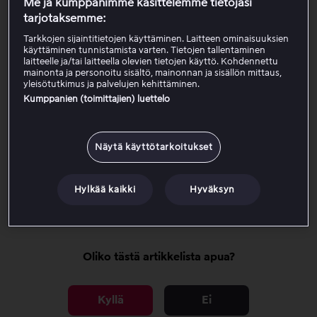
Me ja kumppanimme käsittelemme tietojasi
Avaa
Oma tili
.
tarjotaksemme:
Tarkista
Pakettitiedot
-osio nähdäksesi nykyisen
Viaplay-tilauksesi.
Tarkkojen sijaintitietojen käyttäminen. Laitteen ominaisuuksien
käyttäminen tunnistamista varten. Tietojen tallentaminen
laitteelle ja/tai laitteella olevien tietojen käyttö. Kohdennettu
Jos sivu ei näytä aktiivista pakettia vaan sen sijaan
mainonta ja personoitu sisältö, mainonnan ja sisällön mittaus,
yleisötutkimus ja palvelujen kehittäminen.
näyttää ostettavia paketteja, sinulla ei ole aktiivista
Kumppanien (toimittajien) luettelo
pakettia. Jos kumppanin nimi näkyy (esimerkiksi TV-
palveluntarjoaja tai Apple), Viaplay-tilauksesi hallinnoi
kyseinen kumppani. Viaplay ei voi muuttaa tai nähdä
Näytä käyttötarkoitukset
ulkopuolisen kumppanin hallinnoimien pakettien tietoja.
Näissä tapauksissa Viaplay-paketteihin liittyvät
Hylkää kaikki
Hyväksyn
kysymykset tulee osoittaa kyseiselle kumppanille.
Oliko tästä artikkelista apua?
Kyllä
Ei