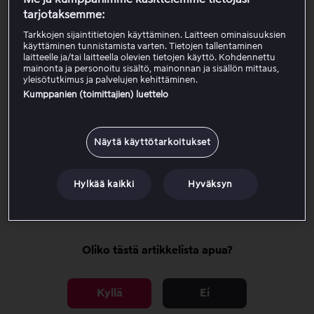
Valitse paketti
tarjotaksemme:
Tarkkojen sijaintitietojen käyttäminen. Laitteen ominaisuuksien
käyttäminen tunnistamista varten. Tietojen tallentaminen
Kampanjakoodi
laitteelle ja/tai laitteella olevien tietojen käyttö. Kohdennettu
mainonta ja personoitu sisältö, mainonnan ja sisällön mittaus,
yleisötutkimus ja palvelujen kehittäminen.
V-kanavapaketin tilaaja?
Kumppanien (toimittajien) luettelo
Lisää maksukortti
Näytä käyttötarkoitukset
Kanavat Viaplayssa
Hylkää kaikki
Hyväksyn
Oliko tästä artikkelista apua?
Kyllä
Ei