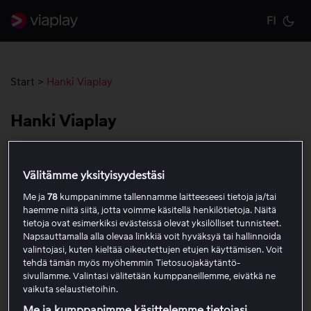
FI
Cu
Start
>
Hanki Viaplay
Hanki Viaplay
Päästäksesi käyntiin Viaplayn kanssa tulee sinun luoda
Välitämme yksityisyydestäsi
tili, liittää maksukortti tilille sekä valita paketti. Mikäli
haluat ainoastaan vuokrata tai ostaa elokuvia ei sinulla
Me ja
78
kumppanimme tallennamme laitteeseesi tietoja ja/tai
haemme niitä siitä, jotta voimme käsitellä henkilötietoja. Näitä
tarvitse olla aktiivista tilausta.
tietoja ovat esimerkiksi evästeissä olevat yksilölliset tunnisteet.
Napsauttamalla alla olevaa linkkiä voit hyväksyä tai hallinnoida
Mikäli haluat lukea lisää millä laitteilla voit käyttää
valintojasi, kuten kieltää oikeutettujen etujen käyttämisen. Voit
Viaplayta, lue lisää täältä:
http://viaplay.fi/devices
. Voit
tehdä tämän myös myöhemmin Tietosuojakäytäntö-
sivullamme. Valintasi välitetään kumppaneillemme, eivätkä ne
myös vertailla toimintoja eri laitteilla
täällä
.
vaikuta selaustietoihin.
Me ja kumppanimme käsittelemme tietojasi