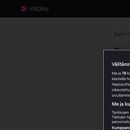
Start
>
Onge
Välitämm
Jos koe
Me ja
78
ku
ohjeita.
käsitellä h
Napsauttama
oikeutett
Tar
sivullamme
Me ja k
Var
Tarkkojen 
Tietojen ta
personoitu
Käy
Kumppanien