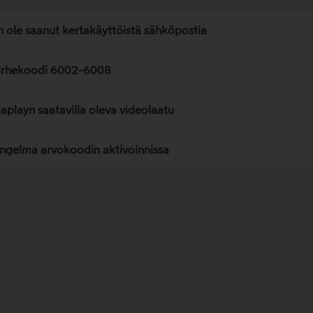
n ole saanut kertakäyttöistä sähköpostia
irhekoodi 6002-6008
iaplayn saatavilla oleva videolaatu
ngelma arvokoodin aktivoinnissa