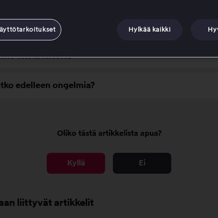
ista että laitteesi on päivitetty
äyttötarkoitukset
Hylkää kaikki
Hy
ile toista laitetta
tko edelleen ongelmia?
Oliko tästä artikkelista apua?
Kyllä
Ei
aan liittyvät artikkelit