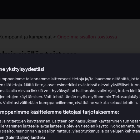
Kumppanit ja kampanjat
>
Ongelmia sisällön toistossa
lmia sisällön toistossa
e yksityisyydestäsi
t ongelmia sisällön toiston kanssa Viaplayssa, kokeile seuraa
mppanimme tallennamme laitteeseesi tietoja ja/tai haemme niitä siitä, jott
enkilötietoja. Näitä tietoja ovat esimerkiksi evästeissä olevat yksilölliset tunn
lla alla olevaa linkkiä voit hyväksyä tai hallinnoida valintojasi, kuten kielt
ujen etujen käyttämisen. Voit tehdä tämän myös myöhemmin Tietosuojakäy
kista internetyhteytesi
. Valintasi välitetään kumppaneillemme, eivätkä ne vaikuta selaustietoihin.
umppanimme käsittelemme tietojasi tarjotaksemme:
mista että tuemme käyttämääsi laitetta
sijaintitietojen käyttäminen. Laitteen ominaisuuksien käyttäminen tunnistam
llentaminen laitteelle ja/tai laitteella olevien tietojen käyttö. Kohdennettu 
 sisältö, mainonnan ja sisällön mittaus, yleisötutkimus ja palvelujen kehittä
nnistä laitteesi uudelleen
 (toimittajien) luettelo