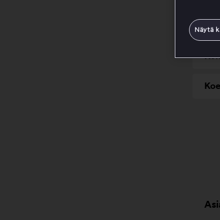
Varm
Näytä k
Koke
Koe
Asi