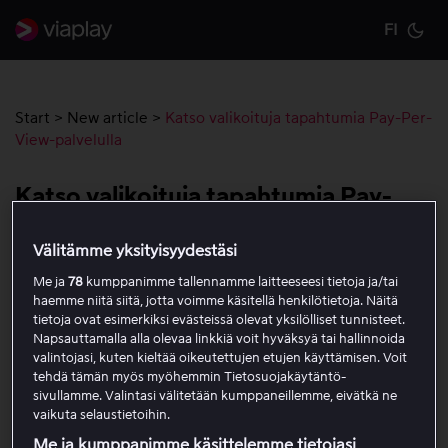
FI
Cu
Start
>
New article
>
Katso valikoituja tapahtumia Pay-Per-
View-palvelulla
Katso valikoituja tapahtumia Pay-
Per-View-palvelulla
Välitämme yksityisyydestäsi
Me ja
78
kumppanimme tallennamme laitteeseesi tietoja ja/tai
Tiettyjä urheilulähetyksiä ja tapahtumia voi katsoa
haemme niitä siitä, jotta voimme käsitellä henkilötietoja. Näitä
maksamalla yksittäisestä tapahtumasta, eli Pay-Per-
tietoja ovat esimerkiksi evästeissä olevat yksilölliset tunnisteet.
View (PPV) -palvelun kautta.
Napsauttamalla alla olevaa linkkiä voit hyväksyä tai hallinnoida
valintojasi, kuten kieltää oikeutettujen etujen käyttämisen. Voit
tehdä tämän myös myöhemmin Tietosuojakäytäntö-
Jotta voit ostaa PPV-tapahtuman, tarvitset:
sivullamme. Valintasi välitetään kumppaneillemme, eivätkä ne
vaikuta selaustietoihin.
Viaplay-tilin
Me ja kumppanimme käsittelemme tietojasi