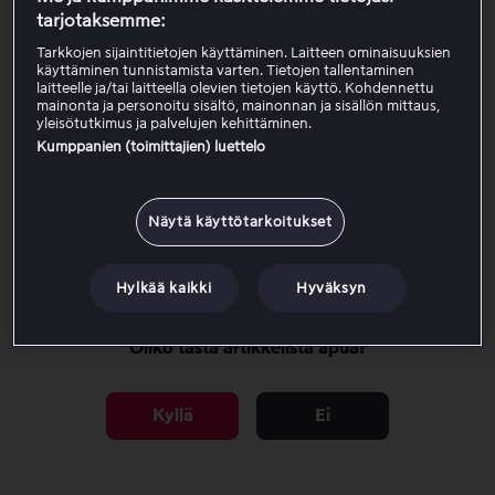
Rekisteröidyn maksutavan tililläsi
tarjotaksemme:
Sinun
ei
tarvitse tilata Viaplay-pakettia.
Tarkkojen sijaintitietojen käyttäminen. Laitteen ominaisuuksien
käyttäminen tunnistamista varten. Tietojen tallentaminen
Kertaluonteisissa ostoksissa, kuten PPV-tapahtumissa,
laitteelle ja/tai laitteella olevien tietojen käyttö. Kohdennettu
sallitaan vain yksi samanaikainen toisto tiliä kohden.
mainonta ja personoitu sisältö, mainonnan ja sisällön mittaus,
yleisötutkimus ja palvelujen kehittäminen.
Kumppanien (toimittajien) luettelo
Osta PPV-tapahtuma
Näytä käyttötarkoitukset
Tulevat PPV-tapahtumat
Hylkää kaikki
Hyväksyn
Oliko tästä artikkelista apua?
Kyllä
Ei