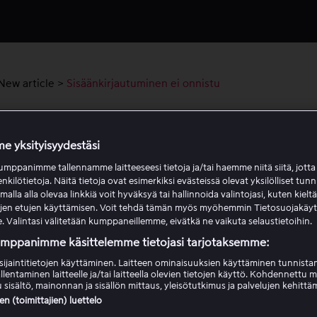
New article
>
Sisäänkirjautuminen ei onnistu
änkirjautuminen ei onnistu
e yksityisyydestäsi
t voi kirjautua sisään Viaplayihin EU:n ulkopuolella. Lue lisä
mppanimme tallennamme laitteeseesi tietoja ja/tai haemme niitä siitä, jott
enkilötietoja. Näitä tietoja ovat esimerkiksi evästeissä olevat yksilölliset tunn
lla alla olevaa linkkiä voit hyväksyä tai hallinnoida valintojasi, kuten kielt
köpostiosoite tai salasana ei täsmää
ujen etujen käyttämisen. Voit tehdä tämän myös myöhemmin Tietosuojakäy
. Valintasi välitetään kumppaneillemme, eivätkä ne vaikuta selaustietoihin.
umppanimme käsittelemme tietojasi tarjotaksemme:
äänkirjautuminen TV:n ruudulla näkyvällä
sijaintitietojen käyttäminen. Laitteen ominaisuuksien käyttäminen tunnistam
imerkkisellä koodilla ei onnistu
llentaminen laitteelle ja/tai laitteella olevien tietojen käyttö. Kohdennettu 
 sisältö, mainonnan ja sisällön mittaus, yleisötutkimus ja palvelujen kehittä
 (toimittajien) luettelo