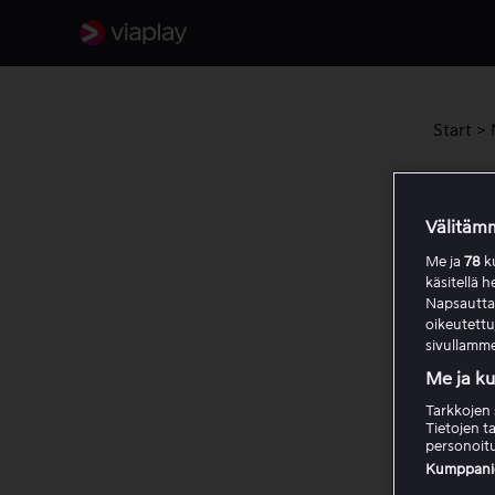
Start
>
Sisä
Välitämm
Huom! E
Me ja
78
ku
käsitellä h
Napsauttama
Säh
oikeutett
sivullamme
Me ja k
Sis
Tarkkojen 
nel
Tietojen ta
personoitu
Kumppanien