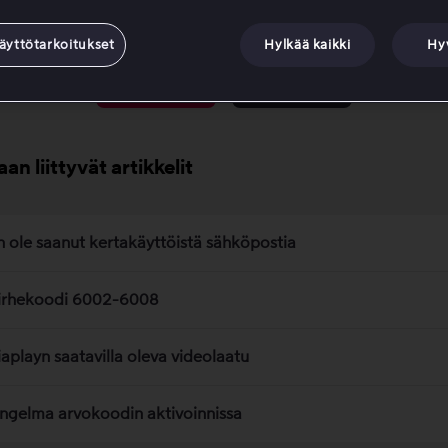
Oliko tästä artikkelista apua?
äyttötarkoitukset
Hylkää kaikki
Hy
Kyllä
Ei
aan liittyvät artikkelit
n ole saanut kertakäyttöistä sähköpostia
irhekoodi 6002-6008
iaplayn saatavilla oleva videolaatu
ngelma arvokoodin aktivoinnissa