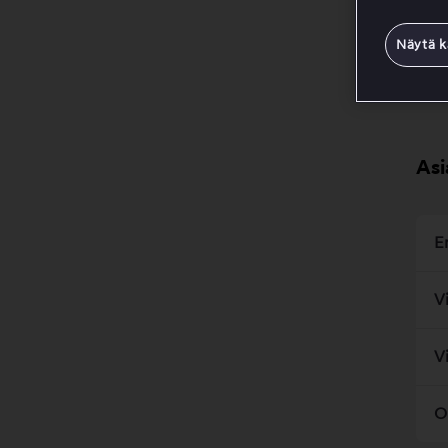
Näytä k
Asi
E
V
V
O