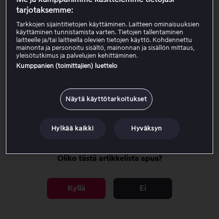
tarjotaksemme:
Kun Apple on vahvistanut oston, voit aloittaa katselun
heti.
Tarkkojen sijaintitietojen käyttäminen. Laitteen ominaisuuksien
käyttäminen tunnistamista varten. Tietojen tallentaminen
laitteelle ja/tai laitteella olevien tietojen käyttö. Kohdennettu
Tärkeää tietää
mainonta ja personoitu sisältö, mainonnan ja sisällön mittaus,
yleisötutkimus ja palvelujen kehittäminen.
Kumppanien (toimittajien) luettelo
Tilaus uusiutuu automaattisesti joka kuukausi.
Viaplay ei voi muuttaa tai peruuttaa pakettia, koska
tilaus on tehty Applen kautta.
Näytä käyttötarkoitukset
Lue lisää siitä, miten hallitset Apple-tilauksia täältä.
Hylkää kaikki
Hyväksyn
Oliko tästä artikkelista apua?
Kyllä
Ei