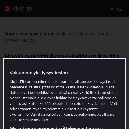
FI
Cu
Start
>
Kumppanit ja kampanjat
>
Hanki paketti Apple-
laitteen kautta
Hanki paketti Apple-laitteen kautta
Välitämme yksityisyydestäsi
Hanki Viaplay-paketti Applen kautta, jotta sinua
veloitetaan Apple-tilisi kautta. Tämä koskee iPhonea,
Me ja
78
kumppanimme tallennamme laitteeseesi tietoja ja/tai
iPadia ja Apple TV:tä (4. sukupolvi tai uudempi).
haemme niitä siitä, jotta voimme käsitellä henkilötietoja. Näitä
tietoja ovat esimerkiksi evästeissä olevat yksilölliset tunnisteet.
Napsauttamalla alla olevaa linkkiä voit hyväksyä tai hallinnoida
Lataa ja avaa Viaplay-sovellus App Storesta.
valintojasi, kuten kieltää oikeutettujen etujen käyttämisen. Voit
Valitse
Hanki Viaplay
ja valitse jokin paketeistamme.
tehdä tämän myös myöhemmin Tietosuojakäytäntö-
sivullamme. Valintasi välitetään kumppaneillemme, eivätkä ne
Täytä tietosi ja paina
Jatka
.
vaikuta selaustietoihin.
Vahvista sitten osto Apple-tililläsi.
Me ja kumppanimme käsittelemme tietojasi