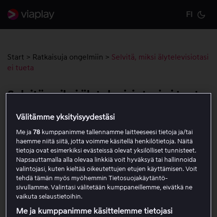
FI
Cu
Start
>
Ratkaisuja ongelmiin
>
Selvitä, miksi älytelevisiotasi
ei tueta
Selvitä, miksi älytelevisiotasi ei tueta
Välitämme yksityisyydestäsi
12. tammikuuta 2026 alkaen tuki päättyy tietyiltä
Me ja
78
kumppanimme tallennamme laitteeseesi tietoja ja/tai
Samsungin, LG:n ja Philipsin älytelevisiomalleilta. Tämä
haemme niitä siitä, jotta voimme käsitellä henkilötietoja. Näitä
tarkoittaa, että emme virallisesti tue näitä laitteita,
tietoja ovat esimerkiksi evästeissä olevat yksilölliset tunnisteet.
mutta palvelu saattaa edelleen toimia.
Napsauttamalla alla olevaa linkkiä voit hyväksyä tai hallinnoida
valintojasi, kuten kieltää oikeutettujen etujen käyttämisen. Voit
tehdä tämän myös myöhemmin Tietosuojakäytäntö-
Jos televisiosi kuuluu näihin, Viaplay-sovelluksessa näkyy
sivullamme. Valintasi välitetään kumppaneillemme, eivätkä ne
ilmoitus, kun avaat sen televisiossasi. Ilmoituksessa
vaikuta selaustietoihin.
kerrotaan, että laitetta ei enää tueta.
Me ja kumppanimme käsittelemme tietojasi