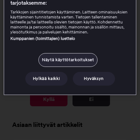
tarjotaksemme:
Vaikuttavat mallit
Tarkkojen sijaintitietojen käyttäminen. Laitteen ominaisuuksien
käyttäminen tunnistamista varten. Tietojen tallentaminen
laitteelle ja/tai laitteella olevien tietojen käyttö. Kohdennettu
mainonta ja personoitu sisältö, mainonnan ja sisällön mittaus,
Kuinka voit jatkaa katselua?
yleisötutkimus ja palvelujen kehittäminen.
Kumppanien (toimittajien) luettelo
Miksi näiden mallien tuki päättyy?
Näytä käyttötarkoitukset
Hylkää kaikki
Hyväksyn
Oliko tästä artikkelista apua?
Kyllä
Ei
Asiaan liittyvät artikkelit