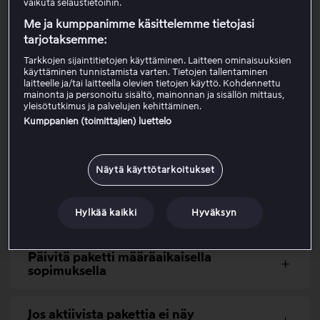
3. Avaa
Oma tili
.
vaikuta selaustietoihin.
4. Tarkista nykyinen pakettisi kohdasta
Pakettitiedot
.
Me ja kumppanimme käsittelemme tietojasi
5. Noudata alla olevien valikoiden ohjeita sen mukaan,
tarjotaksemme:
oletko suora asiakas, kumppanin kautta tilaava asiakas
Tarkkojen sijaintitietojen käyttäminen. Laitteen ominaisuuksien
vai oletko tilannut paketin Applen kautta.
käyttäminen tunnistamista varten. Tietojen tallentaminen
laitteelle ja/tai laitteella olevien tietojen käyttö. Kohdennettu
mainonta ja personoitu sisältö, mainonnan ja sisällön mittaus,
yleisötutkimus ja palvelujen kehittäminen.
Päivitä paketti Viaplayssa (suora
Kumppanien (toimittajien) luettelo
asiakas)
Päivitä paketti kumppanin kautta
Näytä käyttötarkoitukset
Päivitä paketti Applen kautta
Hylkää kaikki
Hyväksyn
Päivitä paketti määräaikaisella
sopimuksella
Jos aktiivista pakettia ei näy