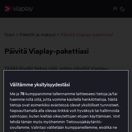
FI
Cu
Start
>
Paketit ja maksut
>
Päivitä Viaplay-pakettiasi
Päivitä Viaplay-pakettiasi
Täältä löydät tietoa siitä, miten päivität Viaplay-
pakettisi, milloin päivitys tulee voimaan ja miten se
vaikuttaa maksuihin.
Välitämme yksityisyydestäsi
Me ja
78
kumppanimme tallennamme laitteeseesi tietoja ja/tai
Voit päivittää pakettisi siirtymällä sivulle, jossa
haemme niitä siitä, jotta voimme käsitellä henkilötietoja. Näitä
pakettitietosi näkyvät. Löydät sen seuraavasti:
tietoja ovat esimerkiksi evästeissä olevat yksilölliset tunnisteet.
Napsauttamalla alla olevaa linkkiä voit hyväksyä tai hallinnoida
valintojasi, kuten kieltää oikeutettujen etujen käyttämisen. Voit
1. Siirry selaimella osoitteeseen Viaplay.fi.
tehdä tämän myös myöhemmin Tietosuojakäytäntö-
2. Kirjaudu sisään Viaplay-tilillesi.
sivullamme. Valintasi välitetään kumppaneillemme, eivätkä ne