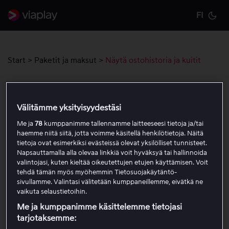
FI
Cu
Start
>
Paketit ja maksut
>
Näytä ostohistoria ja kuitit
Näytä ostohistoria ja kuitit
Välitämme yksityisyydestäsi
Näet kaikki tililläsi tehdyt maksut, mukaan lukien
Me ja
78
kumppanimme tallennamme laitteeseesi tietoja ja/tai
tilaukset, vuokra- ja ostosisällöt sekä PPV-tapahtumat.
haemme niitä siitä, jotta voimme käsitellä henkilötietoja. Näitä
tietoja ovat esimerkiksi evästeissä olevat yksilölliset tunnisteet.
Napsauttamalla alla olevaa linkkiä voit hyväksyä tai hallinnoida
Kirjaudu sisään osoitteessa
viaplay.fi
selaimen
valintojasi, kuten kieltää oikeutettujen etujen käyttämisen. Voit
kautta.
tehdä tämän myös myöhemmin Tietosuojakäytäntö-
Siirry kohtaan
Oma tili
profiilikuvakkeen alta
sivullamme. Valintasi välitetään kumppaneillemme, eivätkä ne
vaikuta selaustietoihin.
oikeassa yläkulmassa.
Siirry kohtaan
Maksutiedot
ja
Näytä maksuhistoria
.
Me ja kumppanimme käsittelemme tietojasi
tarjotaksemme: