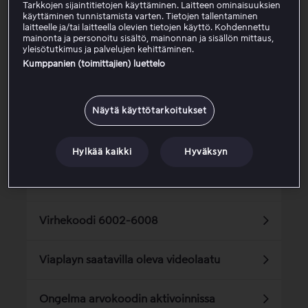
Tarkkojen sijaintitietojen käyttäminen. Laitteen ominaisuuksien
käyttäminen tunnistamista varten. Tietojen tallentaminen
laitteelle ja/tai laitteella olevien tietojen käyttö. Kohdennettu
Oliko tästä artikkelista apua?
mainonta ja personoitu sisältö, mainonnan ja sisällön mittaus,
yleisötutkimus ja palvelujen kehittäminen.
Kumppanien (toimittajien) luettelo
Kyllä
Ei
Näytä käyttötarkoitukset
Asiaan liittyvät artikkelit
Hylkää kaikki
Hyväksyn
En ole saanut kertakäyttöistä sähköpostia
Virhekoodi 6002-6008
Viaplayn saatavilla oleva videolaatu
Ongelma arvokoodin aktivoinnissa