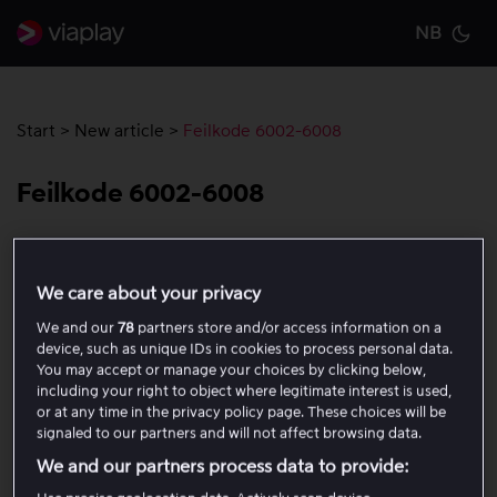
NB
Cu
Start
>
New article
>
Feilkode 6002-6008
Feilkode 6002-6008
Feilkode 6002-6008 betyr som regel et problem med
Content Decryption Module (CDM), som er ansvarlig for
We care about your privacy
DRM (digital rettighetsadministrasjon) og sikker
We and our
78
partners store and/or access information on a
avspilling av innhold. Hvis du får denne koden, følg
device, such as unique IDs in cookies to process personal data.
stegene nedenfor for å prøve å løse problemet:
You may accept or manage your choices by clicking below,
including your right to object where legitimate interest is used,
or at any time in the privacy policy page. These choices will be
Start appen på nytt.
signaled to our partners and will not affect browsing data.
Logg ut og logg inn igjen.
We and our partners process data to provide:
Kontroller om feilkoden oppstår i Viaplay-appen på