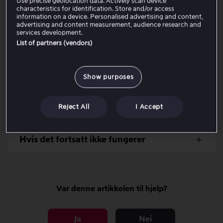
flere ulike enheter og/eller på
Viaplay.no
i flere
Use precise geolocation data. Actively scan device
characteristics for identification. Store and/or access
forskjellige nettlesere.
information on a device. Personalised advertising and content,
advertising and content measurement, audience research and
services development.
Hvis problemet vedvarer, gå videre med stegene
List of partners (vendors)
nedenfor:
Show purposes
Kontrollpunkter for alle enheter
Reject All
I Accept
Enhetsspesifikke kontrollpunkter
Hvis det fortsatt ikke fungerer
Var denne artikkelen til hjelp?
Ja
Nei