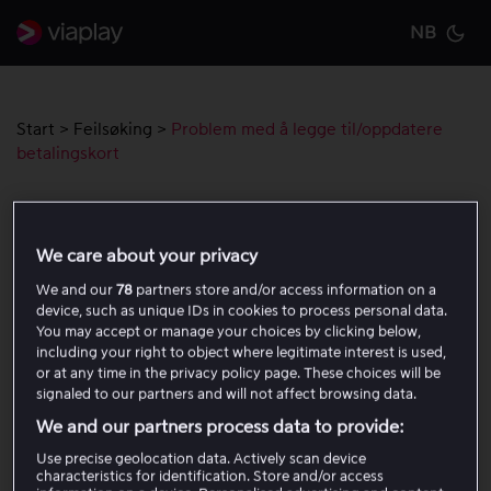
NB
Cu
Start
>
Feilsøking
>
Problem med å legge til/oppdatere
betalingskort
Problem med å legge til/oppdatere
betalingskort
We care about your privacy
We and our
78
partners store and/or access information on a
device, such as unique IDs in cookies to process personal data.
Kontroller at kortet kan brukes. Kortet må være et
You may accept or manage your choices by clicking below,
Visa-, Mastercard- eller American Express-kort.
including your right to object where legitimate interest is used,
Kortet må være utstedt av en norsk bank.
or at any time in the privacy policy page. These choices will be
Kontroller at kortet er aktivert for netthandel. Dette
signaled to our partners and will not affect browsing data.
kan du vanligvis administrere i bankappen eller
We and our partners process data to provide:
appen til kortutstederen.
Use precise geolocation data. Actively scan device
Prøv igjen på en annen enhet eller i en annen
characteristics for identification. Store and/or access