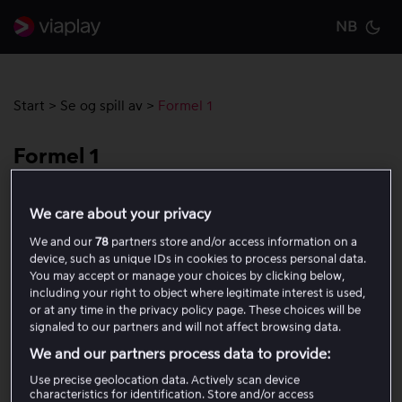
NB
Cu
Start
>
Se og spill av
>
Formel 1
Formel 1
Viaplay Group har rettighetene til Formel 1.
We care about your privacy
We and our
78
partners store and/or access information on a
For å kunne se løpene må du ha en Viaplay Total-pakke.
device, such as unique IDs in cookies to process personal data.
På samme måte som ved andre sportssendinger kan du
You may accept or manage your choices by clicking below,
including your right to object where legitimate interest is used,
se den samme F1-sendingen på én enhet om gangen.
or at any time in the privacy policy page. These choices will be
signaled to our partners and will not affect browsing data.
Dette er inkludert når du ser F1 på Viaplay
We and our partners process data to provide:
På Viaplay kan du se alle løp med lokale kommentatorer
Use precise geolocation data. Actively scan device
characteristics for identification. Store and/or access
og lokale studiosendinger. Du får også tilgang til