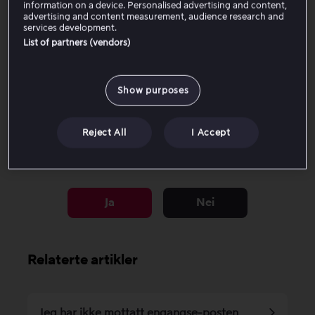
information on a device. Personalised advertising and content,
ekstrastrømmer, for eksempel:
advertising and content measurement, audience research and
services development.
List of partners (vendors)
Pitlane
– følg alt som skjer i depotet
Track Positioning
– se førernes posisjoner på banen
On-board
– følg løpet fra kameraer i bilen
Show purposes
Timing
– tider og plasseringer for hver fører
Reject All
I Accept
Var denne artikkelen til hjelp?
Ja
Nei
Relaterte artikler
Jeg har ikke mottatt engangse-posten