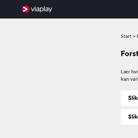
Start
>
Fors
Lær hvo
kan var
Sli
Sli