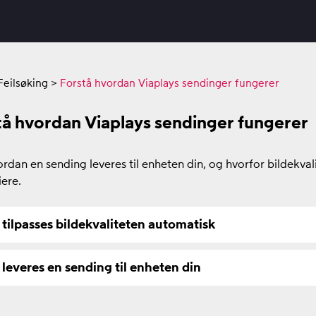
Feilsøking
>
Forstå hvordan Viaplays sendinger fungerer
tå hvordan Viaplays sendinger fungerer
rdan en sending leveres til enheten din, og hvorfor bildekval
iere.
k tilpasses bildekvaliteten automatisk
k leveres en sending til enheten din