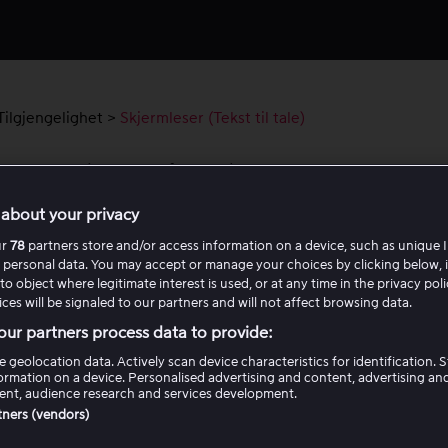
Tilgjengelighet
>
Skjermleser (Tekst til tale)
mleser (Tekst til tale)
about your privacy
 er designet for å fungere smidig med populære skjermleser
ur
78
partners store and/or access information on a device, such as unique I
lper personer med syns- og andre funksjonsnedsettelser me
 personal data. You may accept or manage your choices by clicking below, 
e tjenesten.
to object where legitimate interest is used, or at any time in the privacy pol
ces will be signaled to our partners and will not affect browsing data.
nettet er Viaplay kompatibel med skjermlesere som
NVDA
o
ur partners process data to provide:
e geolocation data. Actively scan device characteristics for identification. 
obilapper støtter Viaplay
VoiceOver
(iOS) og
TalkBack
(Andr
ormation on a device. Personalised advertising and content, advertising an
nt, audience research and services development.
er tilgjengelighetsstandarder for å sikre at alle menyer,
rtners (vendors)
ingskontroller og navigeringselementer er lesbare og korrekt