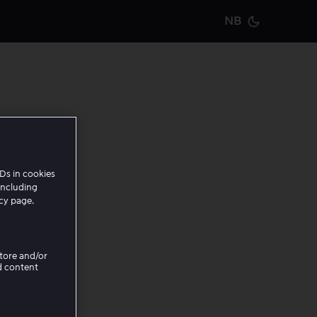
NB
Current m
e, noe
Ds in cookies
d å
including
icy page.
g
JAWS
.
Store and/or
oid).
d content
 merket.