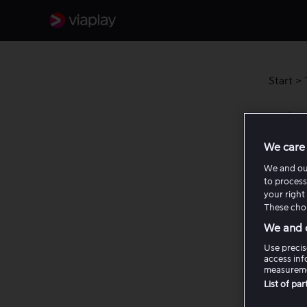
Start
>
Skjer
We care 
Viaplay
We and o
som hje
to process
naviger
your right 
These choi
På 
We and o
Use precis
I m
access inf
measureme
Vi følg
List of pa
avspill