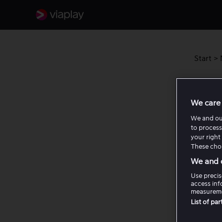
Start
>
Still
We care 
For å u
We and o
inn på 
to process
your right 
These choi
Hvis en
We and o
bildet 
standar
Use precis
access inf
measureme
List of pa
Sli