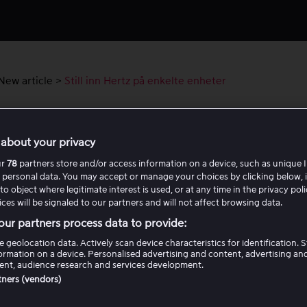
New article
>
Still inn Hertz på enkelte enheter
 inn Hertz på enkelte enheter
about your privacy
nngå hakkete avspilling anbefaler vi at alle enheter i hjemmet e
ur
78
partners store and/or access information on a device, such as unique I
50 Hz (merk at dette ikke kan endres manuelt på alle enheter)
 personal data. You may accept or manage your choices by clicking below, 
to object where legitimate interest is used, or at any time in the privacy pol
ces will be signaled to our partners and will not affect browsing data.
 enhet er stilt inn på en annen frekvens, for eksempel 60 Hz, 
ur partners process data to provide:
oppleves som hakkete fordi videostrømmen må tilpasses en 
d.
e geolocation data. Actively scan device characteristics for identification. 
ormation on a device. Personalised advertising and content, advertising an
nt, audience research and services development.
rtners (vendors)
k endrer du innstillingene