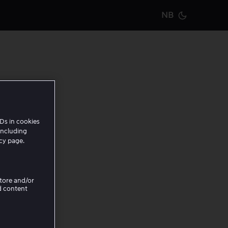
NB
Current m
r stilt
Ds in cookies
.
including
icy page.
kan
annen
Store and/or
d content