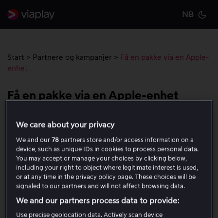
NB
Cu
Start
>
Partnere og kampanjer
>
Få en pakke via en Apple-
enhet
Få en pakke via en Apple-enhet
Skaff et Viaplay-abonnement via Apple for å bli belastet
We care about your privacy
gjennom Apple-kontoen din. Dette gjelder for iPhone,
We and our
78
partners store and/or access information on a
iPad og Apple TV (generasjon 4 eller nyere).
device, such as unique IDs in cookies to process personal data.
You may accept or manage your choices by clicking below,
including your right to object where legitimate interest is used,
Last ned og åpne Viaplay-appen fra App Store.
or at any time in the privacy policy page. These choices will be
Velg
Skaff Viaplay
og velg en av pakkene våre.
signaled to our partners and will not affect browsing data.
Fyll inn opplysningene dine og trykk på
Fortsett
.
We and our partners process data to provide:
Bekreft deretter kjøpet med Apple-kontoen din.
Use precise geolocation data. Actively scan device