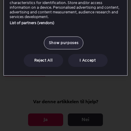
characteristics for identification. Store and/or access
Når kjøpet er bekreftet av Apple, kan du begynne å se
information on a device. Personalised advertising and content,
advertising and content measurement, audience research and
med en gang.
services development.
List of partners (vendors)
Viktig å vite
Abonnementet fornyes automatisk hver måned.
Show purposes
Viaplay kan ikke endre eller si opp en pakke, siden
abonnementet er opprettet via Apple.
Reject All
I Accept
Les mer om hvordan du administrerer Apple-
abonnementer her.
Var denne artikkelen til hjelp?
Ja
Nei