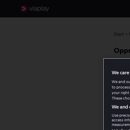
Start
>
Oppr
En Viap
We care 
interne
opprett
We and o
to process
annen k
your right 
automat
These choi
koblet 
We and o
Use precis
Viaplay
access inf
kunder 
measureme