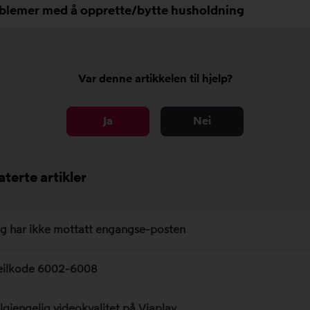
blemer med å opprette/bytte husholdning
Var denne artikkelen til hjelp?
Ja
Nei
aterte artikler
eg har ikke mottatt engangse-posten
eilkode 6002-6008
ilgjengelig videokvalitet på Viaplay