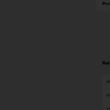
Pro
Rel
J
F
T