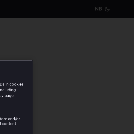
NB
Current m
tanden
 en
Ds in cookies
including
icy page.
 og
Store and/or
i alle
d content
dele