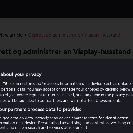
New article
>
Opprett og administrer en Viaplay-husstand
ett og administrer en Viaplay-husstand
lay-husstand er en gruppe enheter som bruker samme
about your privacy
ttforbindelse på stedet der du vanligvis ser på Viaplay. Huss
es ved å logge inn på Viaplay via en smart-TV, Apple TV eller
ur
78
partners store and/or access information on a device, such as unique I
 personal data. You may accept or manage your choices by clicking below, 
ompatibel TV-boks, og de mobile enhetene dine inkluderes
to object where legitimate interest is used, or at any time in the privacy pol
isk i husstanden ved å åpne appen jevnlig når du er hjemme
ces will be signaled to our partners and will not affect browsing data.
til det samme nettverket som TV-en din.
ur partners process data to provide:
e geolocation data. Actively scan device characteristics for identification. 
 er beregnet for bruk innenfor én og samme husstand. For å g
ormation on a device. Personalised advertising and content, advertising an
en trygg og rettferdig opplevelse er det derfor ikke mulig å 
nt, audience research and services development.