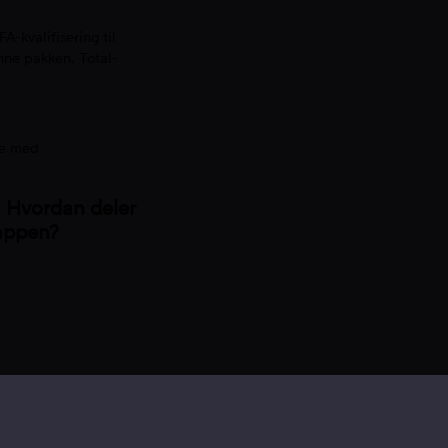
A-kvalifisering til
nne pakken. Total-
pe med
. Hvordan deler
 appen?