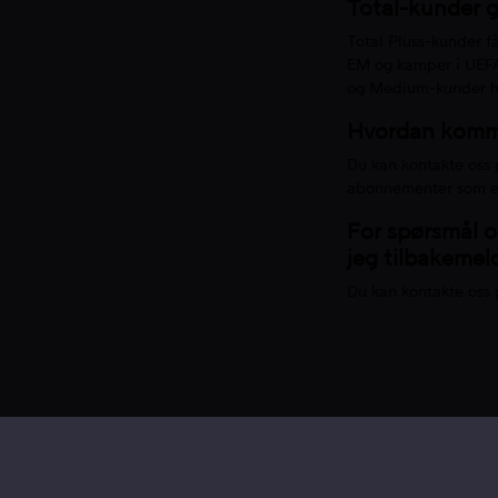
Total-kunder 
Total Pluss-kunder få
EM og kamper i UEFA
og Medium-kunder ha
Hvordan komme
Du kan kontakte oss
abonnementer som er 
For spørsmål o
jeg tilbakemeld
Du kan kontakte oss