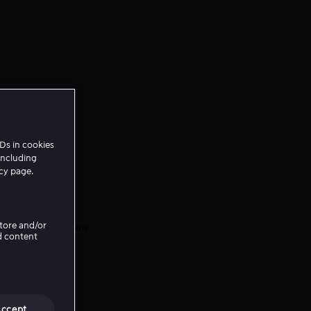
Ds in cookies
including
icy page.
Store and/or
iseres mens kampene
d content
re også
d lagene du er
Accept