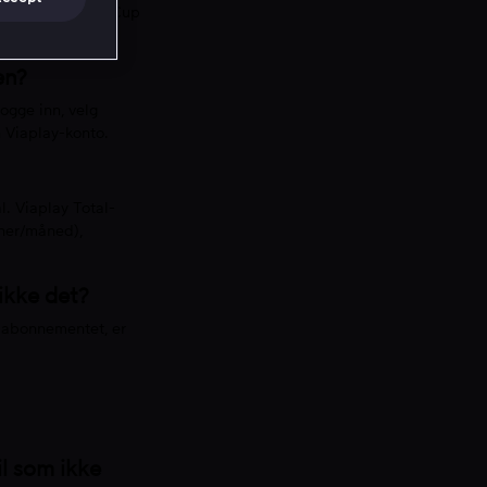
FA Cup, Carabao Cup
en?
ogge inn, velg
 Viaplay-konto.
l. Viaplay Total-
oner/måned),
ikke det?
i abonnementet, er
il som ikke