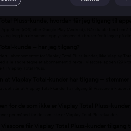
lde Premier League, UEFA Europa League, UEFA Conference League, 
t Formel 1 og NHL.
Total Pluss-kunde, hvordan får jeg tilgang til app
a App Store (iOS) eller Google Play (Android). Når du blir bedt om å l
y» og legg inn de samme opplysningene du bruker for å logge på din
Total-kunde – har jeg tilgang?
dert i abonnementet for Viaplay Total Pluss-kunder, ikke Viaplay Tota
med alle andre tegne et abonnement direkte i Viascore-appen (29 kr
til Viaplay Total Pluss.
en at Viaplay Total-kunder har tilgang – stemmer 
t det står at Viaplay Total-kunder har tilgang til Viascore inkludert 
en for de som ikke er Viaplay Total Pluss-kunder
roner per måned for de som ikke er Viaplay Total Pluss-kunder.
Viascore får Viaplay Total Pluss-kunder tilgang t