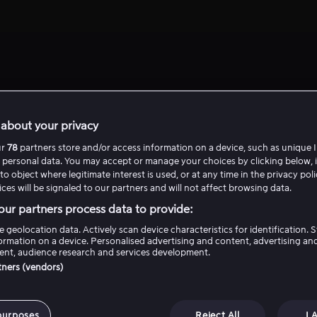
about your privacy
Viascore FAQ
ur
78
partners store and/or access information on a device, such as unique I
 personal data. You may accept or manage your choices by clicking below, 
to object where legitimate interest is used, or at any time in the privacy pol
ces will be signaled to our partners and will not affect browsing data.
e?
ur partners process data to provide:
e geolocation data. Actively scan device characteristics for identification. 
ed høydepunkter og klipp fra en rekke ligaer – hvor innholdet publ
ormation on a device. Personalised advertising and content, advertising an
åde til iOS og Android. I tillegg til høydepunkter, inneholder Viasco
nt, audience research and services development.
et- og statistikk, slik at du alltid er oppdatert på hvordan det går me
rtners (vendors)
ter kan jeg få se klipp fra?
purposes
Reject All
I 