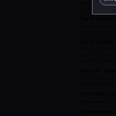
Viascore vil inneho
og Bundesliga – sam
Jeg er Viaplay 
Last ned Viascore fr
«Fortsett med Viapla
Jeg er Viaplay 
Viascore er kun inklu
kunder kan i likhet 
eventuelt oppgradere 
Det står i app
Dersom du opplever a
dette dessverre galt.
Hva koster app
Viascore koster 29 k
Hva annet enn 