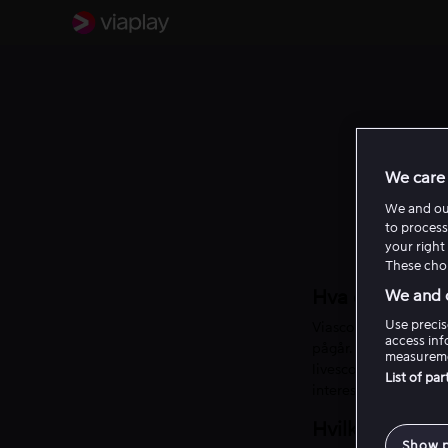
We care 
We and o
to process
your right 
These choi
Hva er Viascor
We and o
Use precis
Viascore er en app m
access inf
pågår. Appen finnes b
measureme
livescorefunksjonalit
List of pa
interessert i.
Hvilke rettighe
Show 