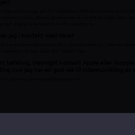
gjør?
r tilgang til La Liga, alle FA-cupkamper, UEFA-kvalifisering til VM, UEF
 Nations League. Norges landskamper er unntatt og inngår ikke i de
r kun tilgang til halvparten av FA-cupkampene.
r jeg i kontakt med dere?
 på e-post
viascore@viaplay.com
– vennligst merk at vi ikke kan hjel
opprettet via App Store eller Google Play.
m betaling, vennligst kontakt Apple eller Google
ing hvis jeg har en god idé til videreutvikling av
 på e-post
viascorefeedback@viaplay.com