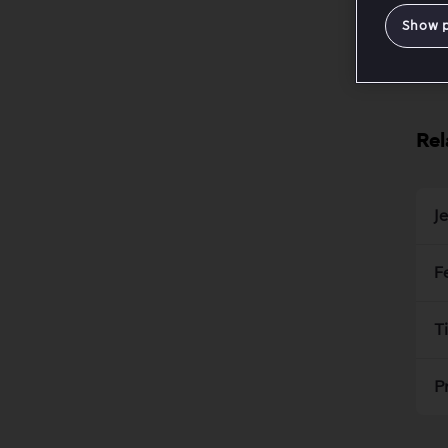
Show 
Rel
J
F
T
P