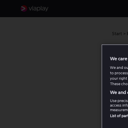
Start
>
Se k
We care 
Se alle
We and o
to process
leie- o
your right 
These choi
Lo
We and o
Gå 
Gå 
Use precis
access inf
measureme
List of pa