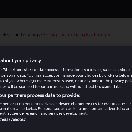
Pakker og betaling
>
Se kjøpshistorikk og kvitteringer
jøpshistorikk og kvitteringer
about your privacy
 betalinger som er gjort på kontoen din, inkludert abonnemen
ur
78
partners store and/or access information on a device, such as unique I
 personal data. You may accept or manage your choices by clicking below, 
g kjøpsfilmer samt PPV-arrangementer.
to object where legitimate interest is used, or at any time in the privacy pol
ces will be signaled to our partners and will not affect browsing data.
gg inn på
viaplay.no
via en nettleser.
ur partners process data to provide:
til
Min konto
under profilikonet øverst til høyre.
til
Betalingsinformasjon
og
Vis betalingshistorikk
.
e geolocation data. Actively scan device characteristics for identification. 
ormation on a device. Personalised advertising and content, advertising an
nt, audience research and services development.
rtners (vendors)
Var denne artikkelen til hjelp?