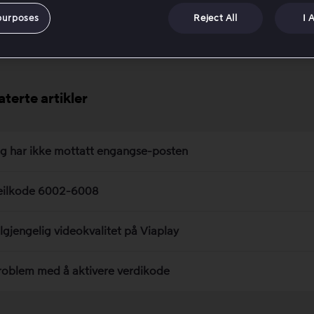
purposes
Reject All
I 
Ja
Nei
aterte artikler
eg har ikke mottatt engangse-posten
eilkode 6002-6008
ilgjengelig videokvalitet på Viaplay
roblem med å aktivere verdikode