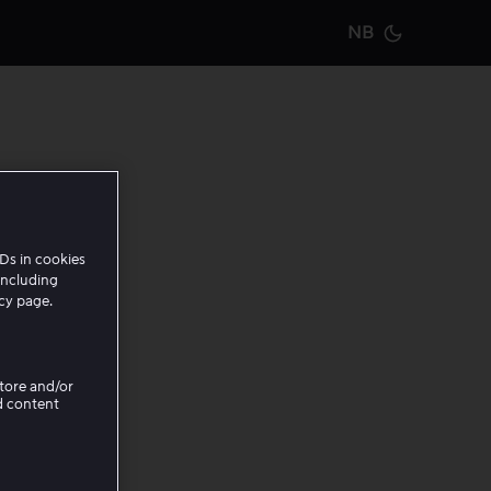
NB
Current m
ter,
Ds in cookies
including
icy page.
Store and/or
d content