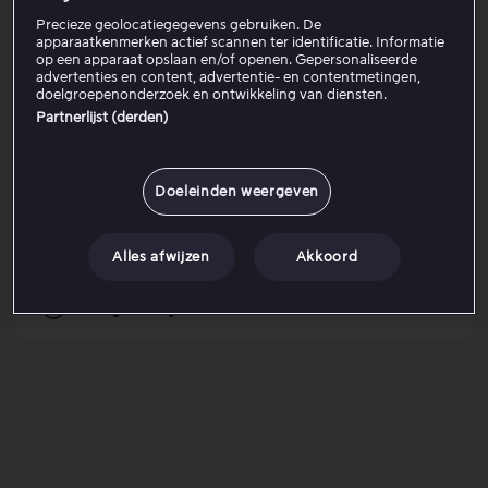
Aanbevolen
Precieze geolocatiegegevens gebruiken. De
apparaatkenmerken actief scannen ter identificatie. Informatie
op een apparaat opslaan en/of openen. Gepersonaliseerde
Pakketten en betalingen
advertenties en content, advertentie- en contentmetingen,
doelgroepenonderzoek en ontwikkeling van diensten.
Partnerlijst (derden)
Probleemoplossing
Kijken en afspelen
Doeleinden weergeven
Onze content
Alles afwijzen
Akkoord
Toegankelijkheid