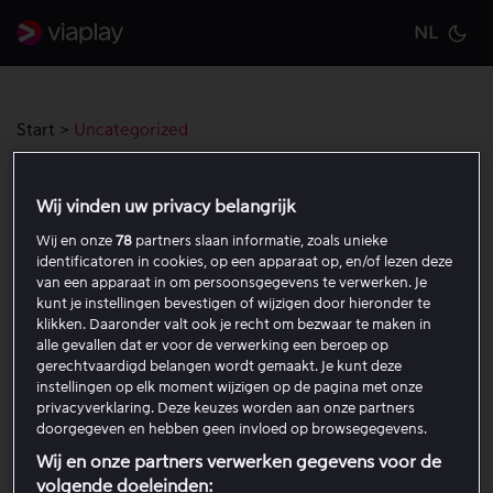
NL
Cu
Start
>
Uncategorized
Uncategorized
Wij vinden uw privacy belangrijk
Wij en onze
78
partners slaan informatie, zoals unieke
Viaplay TV & Viaplay TV+
identificatoren in cookies, op een apparaat op, en/of lezen deze
van een apparaat in om persoonsgegevens te verwerken. Je
kunt je instellingen bevestigen of wijzigen door hieronder te
klikken. Daaronder valt ook je recht om bezwaar te maken in
alle gevallen dat er voor de verwerking een beroep op
Categories
gerechtvaardigd belangen wordt gemaakt. Je kunt deze
instellingen op elk moment wijzigen op de pagina met onze
privacyverklaring. Deze keuzes worden aan onze partners
doorgegeven en hebben geen invloed op browsegegevens.
Partners en campagnes
Wij en onze partners verwerken gegevens voor de
volgende doeleinden: