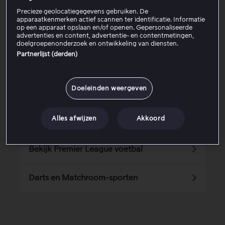
Is dit artikel nuttig?
Precieze geolocatiegegevens gebruiken. De
apparaatkenmerken actief scannen ter identificatie. Informatie
op een apparaat opslaan en/of openen. Gepersonaliseerde
advertenties en content, advertentie- en contentmetingen,
Ja
Nee
doelgroepenonderzoek en ontwikkeling van diensten.
Partnerlijst (derden)
Gerelateerde artikelen
Doeleinden weergeven
Alles afwijzen
Akkoord
Advertenties op Viaplay
Bekijk Premier League voetbal
Darts en Matchroom-sporten