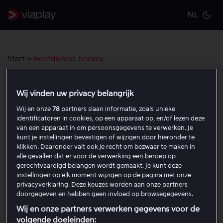
NL
Cu
Start
>
Hoofdklasse hockey
Hoofdklasse hockey
Wij vinden uw privacy belangrijk
Wij en onze
78
partners slaan informatie, zoals unieke
Enthousiast voor het hockey!? 3 september slaan we de
identificatoren in cookies, op een apparaat op, en/of lezen deze
handen ineen met zowel de Tulp Heren Hoofdklasse
van een apparaat in om persoonsgegevens te verwerken. Je
kunt je instellingen bevestigen of wijzigen door hieronder te
evenals de Dames Hoofdklasse. Elk seizoen worden er
klikken. Daaronder valt ook je recht om bezwaar te maken in
bijna 300 live games vertoond.
alle gevallen dat er voor de verwerking een beroep op
gerechtvaardigd belangen wordt gemaakt. Je kunt deze
Om Hoofdklasse te kijken heb je een Viaplay pakket
instellingen op elk moment wijzigen op de pagina met onze
privacyverklaring. Deze keuzes worden aan onze partners
nodig, deze vind je door
hier te klikken
.
doorgegeven en hebben geen invloed op browsegegevens.
Wij en onze partners verwerken gegevens voor de
volgende doeleinden: