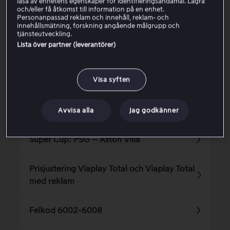
läsa av enhetens egenskaper för identifieringsändamål. Lagra
och/eller få åtkomst till information på en enhet.
Personanpassad reklam och innehåll, reklam- och
innehållsmätning, forskning angående målgrupp och
Var den här artikeln till hjälp?
tjänsteutveckling.
Lista över partner (leverantörer)
Ja
Nej
Visa syften
Relaterade artiklar
Avvisa alla
Jag godkänner
Super Cup: PSG – Aston Villa
Prisjustering Viaplay Total och Viaplay Total
med reklam
Felkod 6002-6008