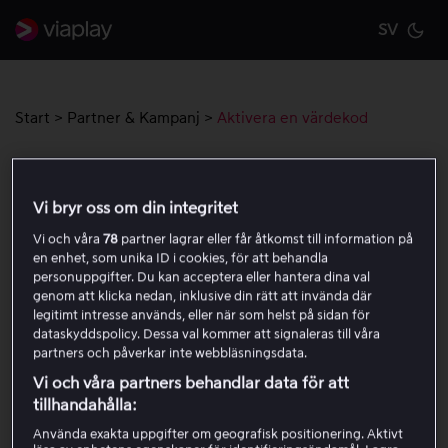
SV
Cu
Start
>
Partner & Kampanj
>
Aktivera en värdekod
Aktivera en värdekod
Vi bryr oss om din integritet
Här förklarar vi hur du aktiverar en värdekod för ett
Vi och våra
78
partner lagrar eller får åtkomst till information på
paket eller en hyrfilm. Följ stegen nedan så att koden
en enhet, som unika ID i cookies, för att behandla
personuppgifter. Du kan acceptera eller hantera dina val
registreras korrekt.
genom att klicka nedan, inklusive din rätt att invända där
legitimt intresse används, eller när som helst på sidan för
dataskyddspolicy. Dessa val kommer att signaleras till våra
Aktivera värdekod för ett paket
partners och påverkar inte webbläsningsdata.
Vi och våra partners behandlar data för att
Aktivera värdekod för en hyrfilm
tillhandahålla:
Använda exakta uppgifter om geografisk positionering. Aktivt