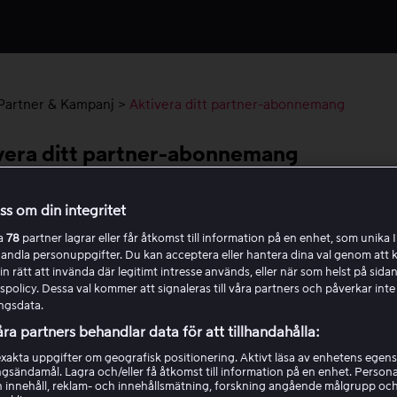
Partner & Kampanj
>
Aktivera ditt partner-abonnemang
vera ditt partner-abonnemang
denna guide när du har Viaplay via en TV-leverantör eller
oss om din integritet
eratör. Den hjälper dig att registrera ett nytt konto eller kop
ra
78
partner lagrar eller får åtkomst till information på en enhet, som unika I
de konto till ditt abonnemang via en partner till Viaplay.
handla personuppgifter. Du kan acceptera eller hantera dina val genom att k
in rätt att invända där legitimt intresse används, eller när som helst på sidan
policy. Dessa val kommer att signaleras till våra partners och påverkar inte
 du börjar
ngsdata.
åra partners behandlar data för att tillhandahålla:
att du har tillgång till dina kunduppgifter från din TV-
tör/mobiloperatör.
akta uppgifter om geografisk positionering. Aktivt läsa av enhetens egens
ingsändamål. Lagra och/eller få åtkomst till information på en enhet. Perso
 innehåll, reklam- och innehållsmätning, forskning angående målgrupp oc