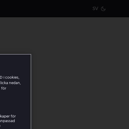
SV
Current m
pla ditt
D i cookies,
licka nedan,
 för
kaper för
nanpassad
h