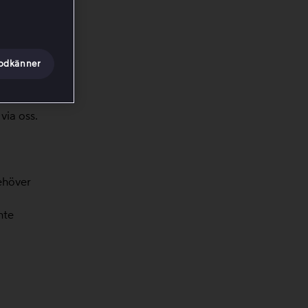
genom.
godkänner
dress.
mation
via oss.
ehöver
nte