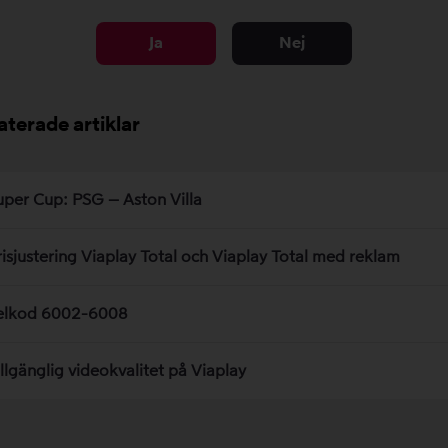
Ja
Nej
aterade artiklar
uper Cup: PSG – Aston Villa
risjustering Viaplay Total och Viaplay Total med reklam
elkod 6002-6008
illgänglig videokvalitet på Viaplay