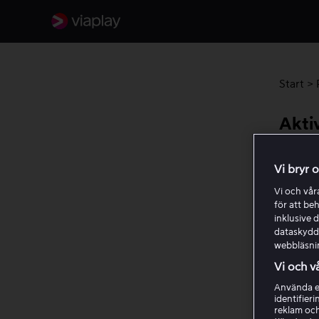
Start
>
Akti
Använd 
Vi bryr 
mobilop
Vi och vå
nuvaran
för att be
inklusive d
dataskydds
Innan
webbläsni
Vi och v
Se till 
leveran
Använda ex
identifier
reklam och