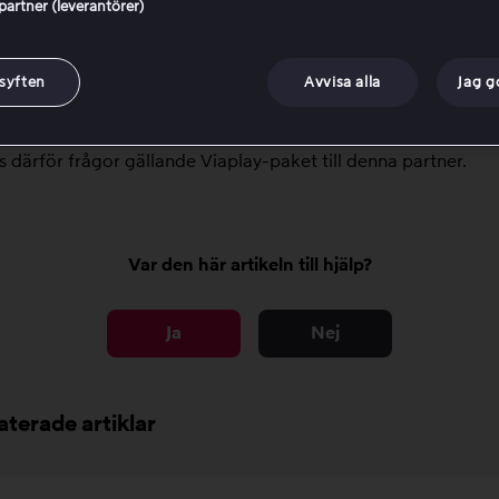
 partner (leverantörer)
n inte visar något aktivt paket, utan i stället visar paket att 
 det att du inte har ett aktivt paket. Om namnet på en partne
xempel en TV-leverantör eller Apple), betyder det att din Viapl
 syften
Avvisa alla
Jag 
ration hanteras av den partnern. Viaplay kan inte ändra elle
r om paket som administreras av en extern partner. I dessa fal
s därför frågor gällande Viaplay-paket till denna partner.
Var den här artikeln till hjälp?
Ja
Nej
aterade artiklar