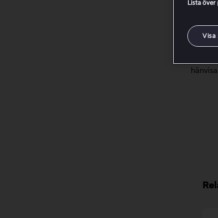
Lista över
Om sida
betyder
(till e
Visa
prenume
detalje
hänvisa
Rel