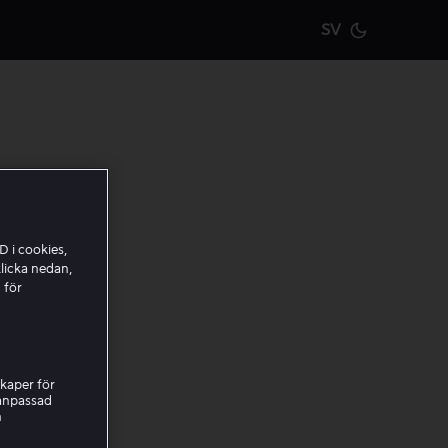
SV
Current m
itt
D i cookies,
licka nedan,
 för
.
kaper för
Viaplay-
nanpassad
h