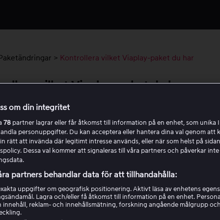
Paketändringar
>
Kontrollera vilket Viaplay-paket du har
ollera vilket Viaplay-paket du har
oss om din integritet
egen nedan för att se vilket Viaplay-paket som är kopplat till d
ra
78
partner lagrar eller får åtkomst till information på en enhet, som unika I
-konto.
handla personuppgifter. Du kan acceptera eller hantera dina val genom att k
in rätt att invända där legitimt intresse används, eller när som helst på sidan
na en webbläsare och gå till
Viaplay.se
.
policy. Dessa val kommer att signaleras till våra partners och påverkar inte
ngsdata.
gga in
med e-postadress och lösenord för ditt Viaplay-konto
j profilikonen i det övre högra hörnet.
åra partners behandlar data för att tillhandahålla:
pna
Mitt konto
.
akta uppgifter om geografisk positionering. Aktivt läsa av enhetens egens
trollera sektionen
Paketinformation
för att se ditt aktuella 
ingsändamål. Lagra och/eller få åtkomst till information på en enhet. Perso
 innehåll, reklam- och innehållsmätning, forskning angående målgrupp oc
et.
eckling.