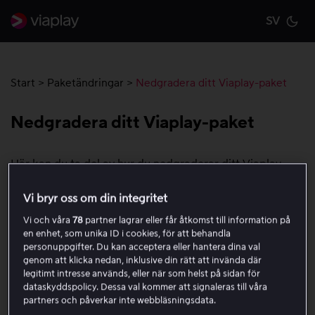
SV
Cu
Start
>
Paketändringar
>
Nedgradera ditt Viaplay-paket
Nedgradera ditt Viaplay-paket
Här kan du ta del av hur du nedgraderar ditt Viaplay-
paket, när ändringen börjar gälla och hur din betalning
påverkas. En nedgradering genomförs på olika sätt
Vi bryr oss om din integritet
beroende på om paketet hanteras direkt av Viaplay, av
Vi och våra
78
partner lagrar eller får åtkomst till information på
Apple eller av en partner som exempelvis en TV-
en enhet, som unika ID i cookies, för att behandla
personuppgifter. Du kan acceptera eller hantera dina val
leverantör.
genom att klicka nedan, inklusive din rätt att invända där
legitimt intresse används, eller när som helst på sidan för
Gå till Viaplay.se i en webbläsare.
dataskyddspolicy. Dessa val kommer att signaleras till våra
Logga in på ditt Viaplay-konto.
partners och påverkar inte webbläsningsdata.