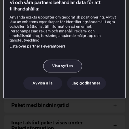
Öppna
Mitt konto.
Vi och våra partners behandlar data för att
Kontrollera vilket paket du har under
tillhandahålla:
Paketinformation
.
Använda exakta uppgifter om geografisk positionering. Aktivt
Följ stegen i menyerna nedan för att nedgradera,
läsa av enhetens egenskaper för identifieringsändamål. Lagra
och/eller få åtkomst till information på en enhet.
beroende på om du är direktkund, partnerkund eller
Personanpassad reklam och innehåll, reklam- och
har ett paket via Apple.
innehållsmätning, forskning angående målgrupp och
tjänsteutveckling.
Lista över partner (leverantörer)
Nedgradera paket hos Viaplay
Visa syften
Nedgradera paket hos en partner
Avvisa alla
Jag godkänner
Nedgradera paket hos Apple
Paket med bindningstid
Inget aktivt paket visas under
Paketinformation