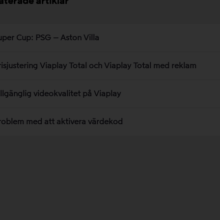
aterade artiklar
uper Cup: PSG – Aston Villa
risjustering Viaplay Total och Viaplay Total med reklam
illgänglig videokvalitet på Viaplay
roblem med att aktivera värdekod