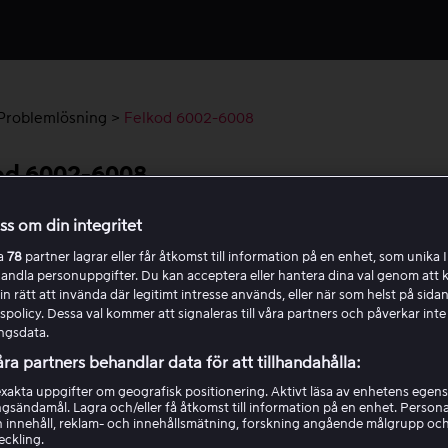
Problemlösning
>
Felkod 6002-6008
od 6002-6008
oss om din integritet
 6002-6008 innebär oftast ett problem med Content Decryp
(CDM), som ansvarar för DRM (digital rättighetshantering) 
ra
78
partner lagrar eller får åtkomst till information på en enhet, som unika I
handla personuppgifter. Du kan acceptera eller hantera dina val genom att k
ppspelning av innehåll. Om du får denna kod, följ stegen ned
in rätt att invända där legitimt intresse används, eller när som helst på sidan
söka lösa problemet:
policy. Dessa val kommer att signaleras till våra partners och påverkar inte
ngsdata.
rta om appen.
åra partners behandlar data för att tillhandahålla:
ga ut och logga in på nytt.
akta uppgifter om geografisk positionering. Aktivt läsa av enhetens egens
trollera om felkoden uppstår i Viaplay-appen på flera olika
ingsändamål. Lagra och/eller få åtkomst till information på en enhet. Perso
 innehåll, reklam- och innehållsmätning, forskning angående målgrupp oc
/eller på
Viaplay.se
i flera olika webbläsare.
eckling.