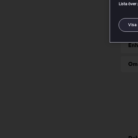
Lista över
Om prob
Visa
Kon
Enh
Om 