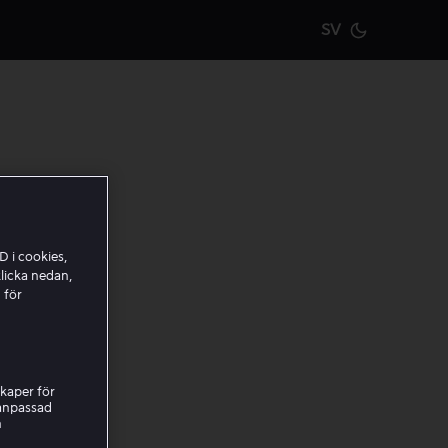
SV
Current m
tion
och
D i cookies,
licka nedan,
an för
 för
kaper för
 enheter
nanpassad
h