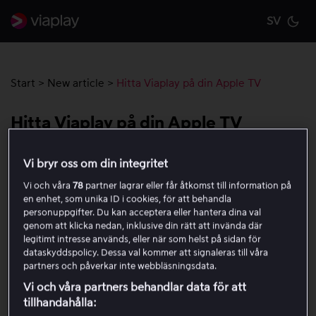
SV
Cu
Start
>
New article
>
Hitta Viaplay på din Apple TV
Hitta Viaplay på din Apple TV
Vi bryr oss om din integritet
Om du inte hittar Viaplay i din Apple TV (
Apple TV HD
eller senare
), börja med att starta om din Apple TV
Vi och våra
78
partner lagrar eller får åtkomst till information på
enhet.
en enhet, som unika ID i cookies, för att behandla
personuppgifter. Du kan acceptera eller hantera dina val
genom att klicka nedan, inklusive din rätt att invända där
Om du fortfarande inte kan hitta Viaplay behöver du
legitimt intresse används, eller när som helst på sidan för
även säkerställa att din Apple TV är inställd på rätt
dataskyddspolicy. Dessa val kommer att signaleras till våra
region.
partners och påverkar inte webbläsningsdata.
Vi och våra partners behandlar data för att
Gör så här:
tillhandahålla: