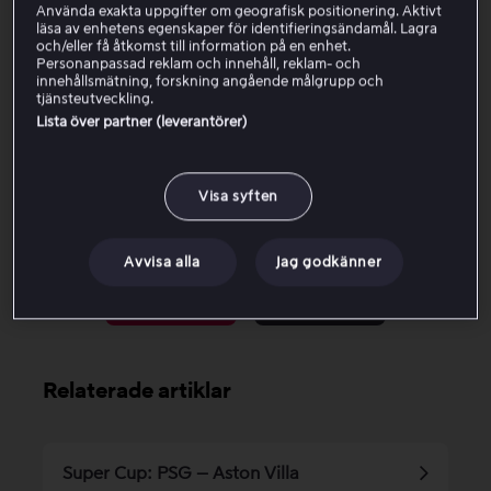
Använda exakta uppgifter om geografisk positionering. Aktivt
Gå till Apple TV:s huvudmeny.
läsa av enhetens egenskaper för identifieringsändamål. Lagra
och/eller få åtkomst till information på en enhet.
Öppna
inställningar.
Personanpassad reklam och innehåll, reklam- och
Välj
iTunes Store
.
innehållsmätning, forskning angående målgrupp och
tjänsteutveckling.
Klicka på
Land
och välj
Sverige
.
Lista över partner (leverantörer)
Starta om din Apple TV igen.
Visa syften
Var den här artikeln till hjälp?
Avvisa alla
Jag godkänner
Ja
Nej
Relaterade artiklar
Super Cup: PSG – Aston Villa