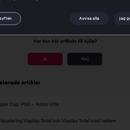
 betalningsmetod i Mitt konto.
s mer om hur du uppdaterar din betalningsmetod
här
.
 syften
Avvisa alla
Jag 
Var den här artikeln till hjälp?
Ja
Nej
aterade artiklar
uper Cup: PSG – Aston Villa
risjustering Viaplay Total och Viaplay Total med reklam