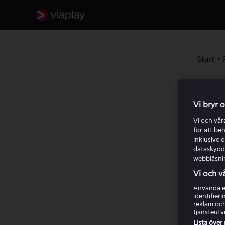
Start
>
Prob
Vi bryr 
Om du h
Vi och vå
köpfilm
för att be
inklusive d
dataskydds
För
webbläsni
Läs
Vi och v
Använda ex
Kon
identifier
Säk
reklam och
tjänsteutv
til
Lista över