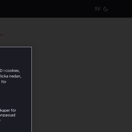
SV
Current m
lm
ilm
ler
D i cookies,
licka nedan,
 för
kaper för
nanpassad
inns
h