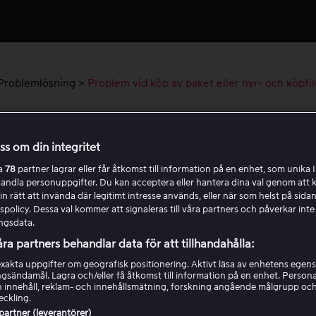
Problemlösning
>
Problem vid köp av paket eller hyr- och köpfi
lem vid köp av paket eller hyr- och köpf
oss om din integritet
ar problem med att starta ett paket eller att köpa en hyr- el
ra
78
partner lagrar eller får åtkomst till information på en enhet, som unika I
 kan du använda den här felsökningsguiden.
handla personuppgifter. Du kan acceptera eller hantera dina val genom att k
in rätt att invända där legitimt intresse används, eller när som helst på sidan
policy. Dessa val kommer att signaleras till våra partners och påverkar inte
sök igen på en annan enhet eller i en annan webbläsare.
ngsdata.
 mer om våra enheter och krav
här
.
åra partners behandlar data för att tillhandahålla:
akta uppgifter om geografisk positionering. Aktivt läsa av enhetens egens
trollera att kortbetalningen kan gå igenom.
ingsändamål. Lagra och/eller få åtkomst till information på en enhet. Perso
erställ att betalkortet är öppet för internetköp och att det f
 innehåll, reklam- och innehållsmätning, forskning angående målgrupp oc
eckling.
lräckligt med pengar på kontot.
 partner (leverantörer)