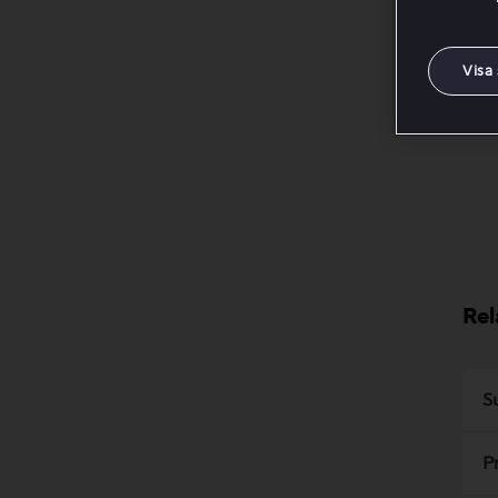
Byt
Lä
Visa
Rel
S
P