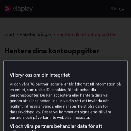
SV
Cu
Start
>
Paketändringar
>
Hantera dina kontouppgifter
Hantera dina kontouppgifter
Hantera dina kontouppgifter genom att logga in på
Viaplay.se via en webbläsare. Du kan inte ändra dina
Vi bryr oss om din integritet
kontouppgifter i appen.
Vi och våra
78
partner lagrar eller får åtkomst till information på
en enhet, som unika ID i cookies, för att behandla
personuppgifter. Du kan acceptera eller hantera dina val
Öppna Mitt konto
genom att klicka nedan, inklusive din rätt att invända där
legitimt intresse används, eller när som helst på sidan för
Gå till Viaplay.se i en webbläsare.
dataskyddspolicy. Dessa val kommer att signaleras till våra
Logga in med dina kontouppgifter.
partners och påverkar inte webbläsningsdata.
Håll muspekaren över ditt namn uppe i högra
Vi och våra partners behandlar data för att