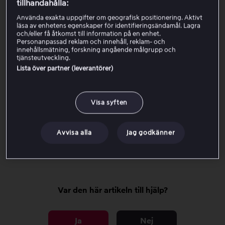
hörnet.
tillhandahålla:
Välj Mitt konto
Använda exakta uppgifter om geografisk positionering. Aktivt
läsa av enhetens egenskaper för identifieringsändamål. Lagra
och/eller få åtkomst till information på en enhet.
Du måste vara på sidan Mitt konto för att kunna göra
Personanpassad reklam och innehåll, reklam- och
ändringarna nedan.
innehållsmätning, forskning angående målgrupp och
tjänsteutveckling.
Lista över partner (leverantörer)
Ändra lösenord
Visa syften
Ändra e-postadress
Avvisa alla
Jag godkänner
Ändra namn och födelsedatum
Var den här artikeln till hjälp?
Ja
Nej