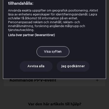
tillhandahålla:
Pay-per-view-event visas som en egen sändning i tablån
Använda exakta uppgifter om geografisk positionering. Aktivt
läsa av enhetens egenskaper för identifieringsändamål. Lagra
och är märkta med PPV. Om du har köpt eventet men
och/eller få åtkomst till information på en enhet.
fortfarande uppmanas att köpa ett paket, försöker du
Personanpassad reklam och innehåll, reklam- och
innehållsmätning, forskning angående målgrupp och
troligen starta fel sändning.
tjänsteutveckling.
Lista över partner (leverantörer)
Vid engångsköp som PPV-event är endast en samtidig
uppspelning per konto tillåten. PPV-sändningar ligger
separat i sporttablån och är markerade som
PPV
.
Visa syften
Köp ett PPV-event
Avvisa alla
Jag godkänner
Kommande PPV-event
Var den här artikeln till hjälp?