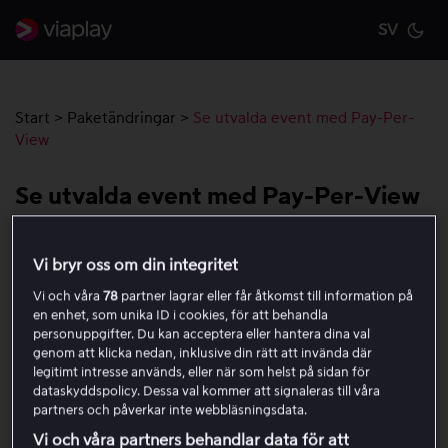
SV
Cu
Start
>
Paketändringar
>
Se utvalda event med Pay-Per-
View
Se utvalda event med Pay-Per-View
Vissa utvalda sportsändningar och event kan ses genom
Vi bryr oss om din integritet
att betala för ett enskilt event, så kallad Pay-Per-View
Vi och våra
78
partner lagrar eller får åtkomst till information på
(PPV).
en enhet, som unika ID i cookies, för att behandla
personuppgifter. Du kan acceptera eller hantera dina val
För att kunna köpa ett PPV-event behöver du:
genom att klicka nedan, inklusive din rätt att invända där
legitimt intresse används, eller när som helst på sidan för
dataskyddspolicy. Dessa val kommer att signaleras till våra
Ett Viaplay-konto
partners och påverkar inte webbläsningsdata.
Ett registrerat betalmedel på ditt konto
Vi och våra partners behandlar data för att
Du behöver
inte
prenumerera på ett Viaplay-paket.