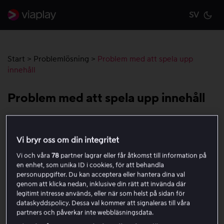
SV
Cu
Start
>
Problemlösning
>
Problem med att spela upp
innehåll
Problem med att spela upp innehåll
Prova stegen nedan om innehåll inte startar, buffrar eller
avbryts när du tittar i Viaplay.
Vi bryr oss om din integritet
Vi och våra
78
partner lagrar eller får åtkomst till information på
en enhet, som unika ID i cookies, för att behandla
1. Kontrollera internetanslutningen
personuppgifter. Du kan acceptera eller hantera dina val
genom att klicka nedan, inklusive din rätt att invända där
legitimt intresse används, eller när som helst på sidan för
2. Kontrollera att din enhet stöds
dataskyddspolicy. Dessa val kommer att signaleras till våra
partners och påverkar inte webbläsningsdata.