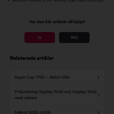
vad som händer (t.ex. felkod, svart bild, buffring)
Var den här artikeln till hjälp?
Ja
Nej
Relaterade artiklar
Super Cup: PSG – Aston Villa
Prisjustering Viaplay Total och Viaplay Total
med reklam
Felkod 6002-6008