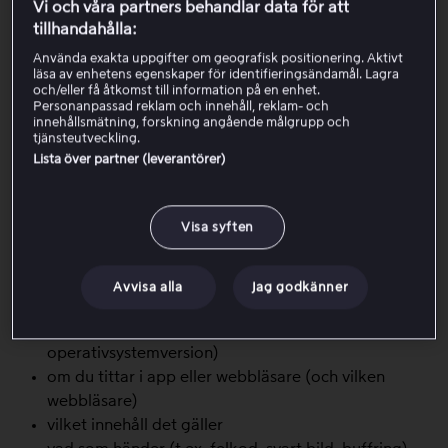
Vi och våra partners behandlar data för att
3. Starta om enheten
tillhandahålla:
Använda exakta uppgifter om geografisk positionering. Aktivt
4. Kontrollera att allt är uppdaterat
läsa av enhetens egenskaper för identifieringsändamål. Lagra
och/eller få åtkomst till information på en enhet.
Personanpassad reklam och innehåll, reklam- och
innehållsmätning, forskning angående målgrupp och
5. Prova en annan enhet eller
tjänsteutveckling.
webbläsare
Lista över partner (leverantörer)
Visa syften
Om problemen kvarstår, kontakta kundservice och
beskriv:
Avvisa alla
Jag godkänner
vilken enhet du använder (modell +
operativsystemversion)
om du tittar i app eller webbläsare (och vilken
webbläsare)
vilket innehåll det gäller