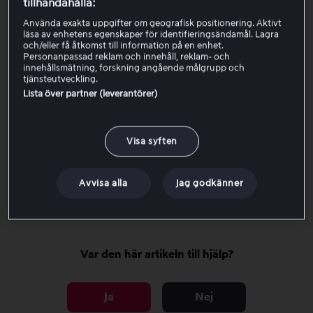
tillhandahålla:
gå igenom kraven för att använda en värdekod samt
Använda exakta uppgifter om geografisk positionering. Aktivt
kontrollpunkterna nedan för att ta reda på varför det
läsa av enhetens egenskaper för identifieringsändamål. Lagra
inte fungerar.
och/eller få åtkomst till information på en enhet.
Personanpassad reklam och innehåll, reklam- och
innehållsmätning, forskning angående målgrupp och
tjänsteutveckling.
Krav för aktivering av en värdekod
Lista över partner (leverantörer)
Kontrollpunkter vid felsökning
Visa syften
Om du fortfarand inte kan använda
Avvisa alla
Jag godkänner
koden
Var den här artikeln till hjälp?
Ja
Nej