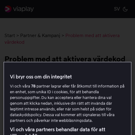
SV
Cu
Start
>
Partner & Kampanj
>
Problem med att aktivera
värdekod
Problem med att aktivera värdekod
Om du har fått en värdekod men stöter på problem när
Vi bryr oss om din integritet
du försöker aktivera den, börja med att kontrollera
Vi och våra
78
partner lagrar eller får åtkomst till information på
följande:
en enhet, som unika ID i cookies, för att behandla
personuppgifter. Du kan acceptera eller hantera dina val
genom att klicka nedan, inklusive din rätt att invända där
Ange koden exakt så som du har fått den.
legitimt intresse används, eller när som helst på sidan för
Säkerställ att koden inte har gått ut eller redan har
dataskyddspolicy. Dessa val kommer att signaleras till våra
använts.
partners och påverkar inte webbläsningsdata.
Vi och våra partners behandlar data för att
Om du fortfarande har problem med att aktivera koden,