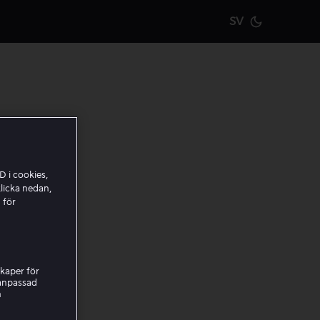
SV
Current m
-
D i cookies,
lt
licka nedan,
 för
ppnar
kaper för
nanpassad
h