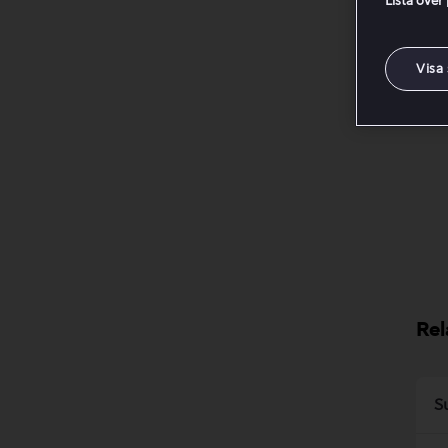
Lista över
Hur
Visa
Var
Rel
S