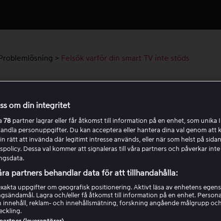
Problemlösning
>
Felsök varför din smart TV inte stöds
k varför din smart TV inte stöds
oss om din integritet
h med den 12 januari 2026 upphör stödet för vissa smart TV
ra
78
partner lagrar eller får åtkomst till information på en enhet, som unika I
r från Samsung, LG och Philips. Det betyder att vi inte officiel
handla personuppgifter. Du kan acceptera eller hantera dina val genom att k
 dessa enheter, men tjänsten kan fortfarande fungera.
in rätt att invända där legitimt intresse används, eller när som helst på sidan
policy. Dessa val kommer att signaleras till våra partners och påverkar inte
ngsdata.
TV påverkas visas ett meddelande i Viaplay-appen när du ö
åra partners behandlar data för att tillhandahålla:
din TV, med information om att enheten inte längre stöds.
akta uppgifter om geografisk positionering. Aktivt läsa av enhetens egens
ingsändamål. Lagra och/eller få åtkomst till information på en enhet. Perso
 innehåll, reklam- och innehållsmätning, forskning angående målgrupp oc
erkade modeller
eckling.