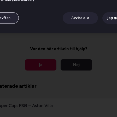
 partner (leverantörer)
 kan du fortsätta titta?
 syften
Avvisa alla
Jag 
för avslutas stödet för dessa modeller?
Var den här artikeln till hjälp?
Ja
Nej
aterade artiklar
uper Cup: PSG – Aston Villa