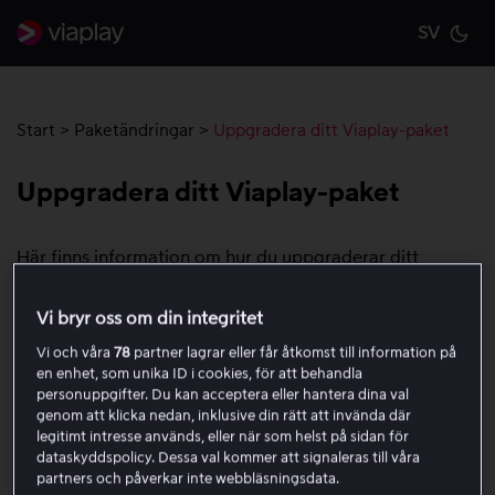
SV
Cu
Start
>
Paketändringar
>
Uppgradera ditt Viaplay-paket
Uppgradera ditt Viaplay-paket
Här finns information om hur du uppgraderar ditt
Viaplay-paket, när uppgraderingen börjar gälla och hur
din betalning påverkas.
Vi bryr oss om din integritet
Vi och våra
78
partner lagrar eller får åtkomst till information på
För att uppgradera ditt paket, behöver du gå in på sidan
en enhet, som unika ID i cookies, för att behandla
där din paketinformation visas. Följ stegen nedan för att
personuppgifter. Du kan acceptera eller hantera dina val
hitta dit:
genom att klicka nedan, inklusive din rätt att invända där
legitimt intresse används, eller när som helst på sidan för
dataskyddspolicy. Dessa val kommer att signaleras till våra
Gå till Viaplay.se i en webbläsare.
partners och påverkar inte webbläsningsdata.