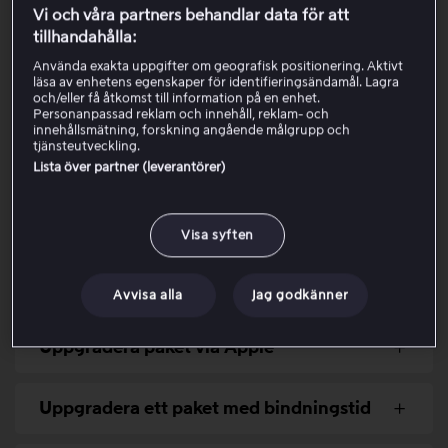
Logga in på ditt Viaplay-konto.
Vi och våra partners behandlar data för att
Öppna
Mitt konto.
tillhandahålla:
Kontrollera vilket paket du har under
Använda exakta uppgifter om geografisk positionering. Aktivt
Paketinformation
.
läsa av enhetens egenskaper för identifieringsändamål. Lagra
Följ stegen i menyerna nedan, beroende på om du
och/eller få åtkomst till information på en enhet.
Personanpassad reklam och innehåll, reklam- och
är direktkund, partnerkund eller har ett paket via
innehållsmätning, forskning angående målgrupp och
Apple.
tjänsteutveckling.
Lista över partner (leverantörer)
Uppgradera paket hos Viaplay
(direktkund)
Visa syften
Uppgradera paket via en partner
Avvisa alla
Jag godkänner
Uppgradera paket via Apple
Uppgradera ett paket med bindningstid