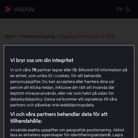
SV
Cu
Start
>
Problemlösning
>
Viaplay utomlands & VPN
Viaplay utomlands & VPN
Vi bryr oss om din integritet
Vi och våra
78
partner lagrar eller får åtkomst till information på
Viaplays rättigheter är landsbegränsade. Du kan
en enhet, som unika ID i cookies, för att behandla
använda tjänsten i ditt hemland samt tillfälligt inom EU
personuppgifter. Du kan acceptera eller hantera dina val
enligt EU:s portabilitetsregler. Viaplay fungerar inte via
genom att klicka nedan, inklusive din rätt att invända där
legitimt intresse används, eller när som helst på sidan för
VPN eller andra tjänster som ändrar din anslutnings
dataskyddspolicy. Dessa val kommer att signaleras till våra
plats, vilket även nämns i våra
allmänna villkor
.
partners och påverkar inte webbläsningsdata.
Vi och våra partners behandlar data för att
tillhandahålla:
Var den här artikeln till hjälp?
Använda exakta uppgifter om geografisk positionering. Aktivt
läsa av enhetens egenskaper för identifieringsändamål. Lagra