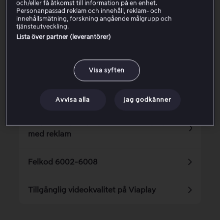
och/eller få åtkomst till information på en enhet.
Personanpassad reklam och innehåll, reklam- och
Ja
Nej
innehållsmätning, forskning angående målgrupp och
tjänsteutveckling.
Lista över partner (leverantörer)
Relaterade artiklar
Visa syften
Super Cup: PSG – Aston Villa
Avvisa alla
Jag godkänner
Prisjustering Viaplay Total och Viaplay Total
med reklam
Felkod 6002-6008
Tillgänglig videokvalitet på Viaplay