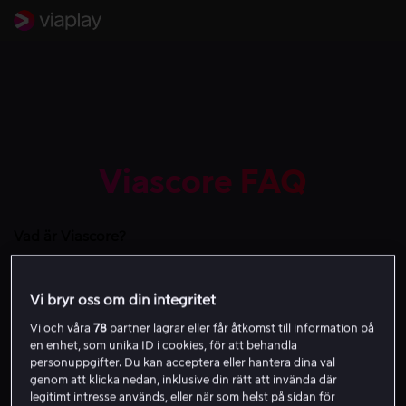
Viascore FAQ
Vad är Viascore?
Viascore är en mobilapp som levererar nästan live-klipp i form
av match- och omgångssammanfattningar från Viaplays
Vi bryr oss om din integritet
sporträttigheter. Appen låter dig följa dina favoritligor och lag
med skräddarsydda notiser som täcker de största händelserna
Vi och våra
78
partner lagrar eller får åtkomst till information på
från ett brett urval av Viaplays sportutbud.
en enhet, som unika ID i cookies, för att behandla
personuppgifter. Du kan acceptera eller hantera dina val
Hur skaffar jag Viascore?
genom att klicka nedan, inklusive din rätt att invända där
Du kan ladda ner appen i Apple App Store och Google Play
legitimt intresse används, eller när som helst på sidan för