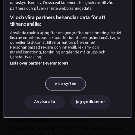
dataskyddspolicy. Dessa val kommer att signaleras till våra
Store. Appen kräver iOS 18 eller senare.
partners och påverkar inte webbläsningsdata.
Är Viascore gratis?
Vi och våra partners behandlar data för att
Viascore ingår för dig som är Viaplay Total-kund via D2C, eller
tillhandahålla:
som blir det från och med augusti 2025. Appen finns även
Använda exakta uppgifter om geografisk positionering. Aktivt
tillgänglig för 39 kr/månad via Apple App Store och Google Play
läsa av enhetens egenskaper för identifieringsändamål. Lagra
Store, med en månads gratis provperiod.
och/eller få åtkomst till information på en enhet.
Personanpassad reklam och innehåll, reklam- och
Vilket Viaplay-paket behöver jag för att Viascore ska
innehållsmätning, forskning angående målgrupp och
tjänsteutveckling.
ingå utan extra kostnad?
Lista över partner (leverantörer)
Viascore ingår för dig som är direkt-kund via Viaplay och har ett
aktivt Viaplay Total-paket.
Visa syften
Ladda ner appen och logga in med dina Viaplay uppgifter för
att få åtkomst. Har du inte det – prenumerera direkt i appen
eller skaffa Viaplay Total-konto på Viaplays hemsida. Du kan
Avvisa alla
Jag godkänner
säga upp ditt Viascore abonnemang närsomhelst under dina
telefoninställningar.
Vilka sporträttigheter visas i Viascore?
För närvarande kan du se fotbollsklipp från Nations League,
Premier League, FA-cupen, Carabao Cup, Champions League,