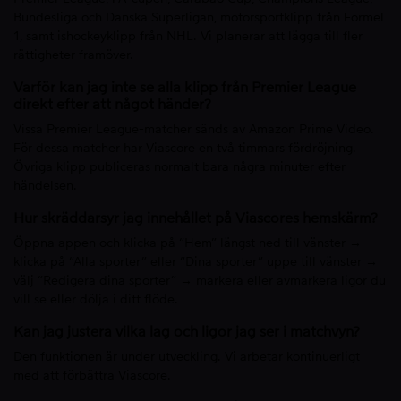
Bundesliga och Danska Superligan, motorsportklipp från Formel
1, samt ishockeyklipp från NHL. Vi planerar att lägga till fler
rättigheter framöver.
Varför kan jag inte se alla klipp från Premier League
direkt efter att något händer?
Vissa Premier League-matcher sänds av Amazon Prime Video.
För dessa matcher har Viascore en två timmars fördröjning.
Övriga klipp publiceras normalt bara några minuter efter
händelsen.
Hur skräddarsyr jag innehållet på Viascores hemskärm?
Öppna appen och klicka på “Hem” längst ned till vänster →
klicka på “Alla sporter” eller “Dina sporter” uppe till vänster →
välj “Redigera dina sporter” → markera eller avmarkera ligor du
vill se eller dölja i ditt flöde.
Kan jag justera vilka lag och ligor jag ser i matchvyn?
Den funktionen är under utveckling. Vi arbetar kontinuerligt
med att förbättra Viascore.