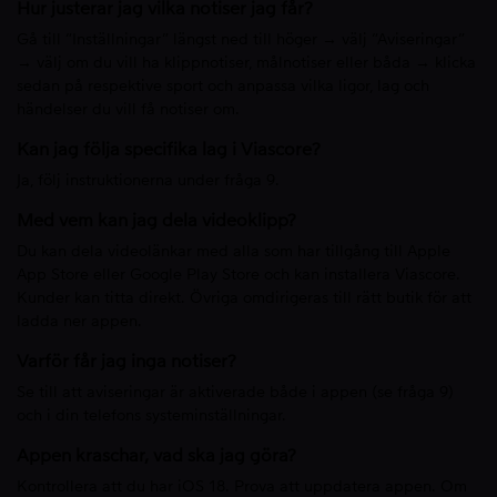
Hur justerar jag vilka notiser jag får?
Gå till “Inställningar” längst ned till höger → välj “Aviseringar”
→ välj om du vill ha klippnotiser, målnotiser eller båda → klicka
sedan på respektive sport och anpassa vilka ligor, lag och
händelser du vill få notiser om.
Kan jag följa specifika lag i Viascore?
Ja, följ instruktionerna under fråga 9.
Med vem kan jag dela videoklipp?
Du kan dela videolänkar med alla som har tillgång till Apple
App Store eller Google Play Store och kan installera Viascore.
Kunder kan titta direkt. Övriga omdirigeras till rätt butik för att
ladda ner appen.
Varför får jag inga notiser?
Se till att aviseringar är aktiverade både i appen (se fråga 9)
och i din telefons systeminställningar.
Appen kraschar, vad ska jag göra?
Kontrollera att du har iOS 18. Prova att uppdatera appen. Om