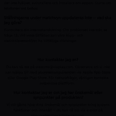
det inte hjälper, avinstallera och installera om appen. Starta om
telefonen vid behov.
Ställningarna under matchvyn uppdateras inte – vad ska
jag göra?
Kontrollera din internetanslutning. Om problemet kvarstår, se
fråga 13. Vid vissa tillfällen kan våra klipp- och
statistikleverantörer ha tillfälliga störningar.
Hur kontaktar jag er?
Du kan nå oss på
viascore@viaplay.com
. Observera att vi inte
kan hjälpa till med abonnemangsärenden via Apple App Store
eller Google Play Store. För fakturafrågor, vänligen kontakta
respektive plattform.
Hur kontaktar jag er om jag har önskemål eller
synpunkter på produkten?
Vi vill gärna höra dina önskemål och synpunkter kring appens
funktioner och innehåll – du kan nå oss via e-post på
viascorefeedback@viaplay.com
.