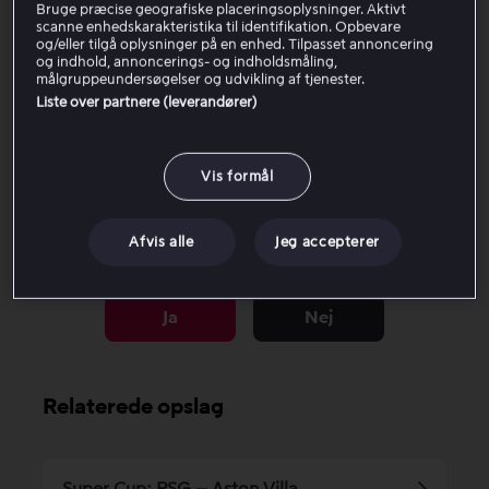
Luk Viaplay-appen ved at trykke på
Return
, indtil
Bruge præcise geografiske placeringsoplysninger. Aktivt
du er tilbage i appmenuen.
scanne enhedskarakteristika til identifikation. Opbevare
og/eller tilgå oplysninger på en enhed. Tilpasset annoncering
Genstart TV’et ved at holde knappen
Start/Home
og indhold, annoncerings- og indholdsmåling,
nede, indtil Samsung-logoet vises.
målgruppeundersøgelser og udvikling af tjenester.
Liste over partnere (leverandører)
Virker ingen af trinnene ovenfor? Prøv at tage
strømkablet ud og sætte det i igen for på den måde
at genstarte TV’et og appen på ny.
Vis formål
Afvis alle
Jeg accepterer
Var denne artikel til hjælp?
Ja
Nej
Relaterede opslag