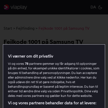
DA
Cu
Start
>
Fejlfinding
>
Fejlkode 1001 på Samsung TV
Fejlkode 1001 på Samsung TV
Hvis du får fejlkode 1001 på dit Samsung TV, når du
Vi værner om dit privatliv
bruger Viaplay-appen, anbefaler vi, at du prøver
Vi og vores
78
partnere gemmer og får adgang til oplysninger
følgende trin:
på din enhed, for eksempel unikke identifikatorer i cookies, som
bruges til behandling af personoplysninger. Du kan acceptere
eller administrere dine valg ved at klikke nedenfor. Her kan du
Kontrollér, at TV’et er tilsluttet internettet ved at gå
også udøve din ret til at gøre indsigelse, hvis et
til indstillinger og netværk. Hvis TV’et ikke er
behandlingsgrundlag er baseret på legitim interesse. Du kan til
tilsluttet, skal du vælge dit Wi-Fi-netværk og
enhver tid ændre dine valg via siden Privatlivspolitik. Dine valg
deles med vores partnere og gælder kun for dette website.
indtaste adgangskoden for at oprette forbindelse
igen.
Vi og vores partnere behandler data for at levere: