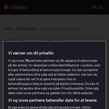
DA
Cu
Start
>
Se og afspil
>
Sådan fungerer Kanaler
Sådan fungerer Kanaler
Vi værner om dit privatliv
Se dine tilgængelige kanaler i menuen
Kanaler
.
Vi og vores
78
partnere gemmer og får adgang til oplysninger
på din enhed, for eksempel unikke identifikatorer i cookies, som
bruges til behandling af personoplysninger. Du kan acceptere
Sådan finder du kanaler
eller administrere dine valg ved at klikke nedenfor. Her kan du
også udøve din ret til at gøre indsigelse, hvis et
behandlingsgrundlag er baseret på legitim interesse. Du kan til
Se et tidligere program
enhver tid ændre dine valg via siden Privatlivspolitik. Dine valg
deles med vores partnere og gælder kun for dette website.
Vi og vores partnere behandler data for at levere:
Hvorfor kan jeg ikke se alle kanaler?
Bruge præcise geografiske placeringsoplysninger. Aktivt