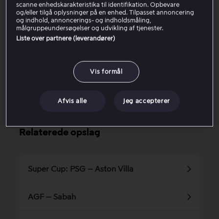
scanne enhedskarakteristika til identifikation. Opbevare
og/eller tilgå oplysninger på en enhed. Tilpasset annoncering
Hvis du har Viaplay via en tv-udbyder
og indhold, annoncerings- og indholdsmåling,
målgruppeundersøgelser og udvikling af tjenester.
Liste over partnere (leverandører)
Var denne artikel til hjælp?
Vis formål
Ja
Nej
Afvis alle
Jeg accepterer
Relaterede opslag
Super Cup: PSG – Aston Villa
AGF – Sabah