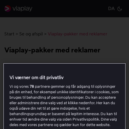
DA
Cu
Start
>
Se og afspil
>
Viaplay-pakker med reklamer
Viaplay-pakker med reklamer
Viaplays pakker med reklamer giver adgang til det
samme indhold som den tilsvarende pakke uden
Vi værner om dit privatliv
reklamer, men med reklamepauser under afspilning til
Vi og vores
78
partnere gemmer og får adgang til oplysninger
en lavere pris. Alle pakker kan købes med reklamer til en
på din enhed, for eksempel unikke identifikatorer i cookies, som
lavere pris.
bruges til behandling af personoplysninger. Du kan acceptere
eller administrere dine valg ved at klikke nedenfor. Her kan du
Sådan fungerer reklamerne
også udøve din ret til at gøre indsigelse, hvis et
behandlingsgrundlag er baseret på legitim interesse. Du kan til
enhver tid ændre dine valg via siden Privatlivspolitik. Dine valg
Reklamer i pakker med reklamer vises som pauser under
deles med vores partnere og gælder kun for dette website.