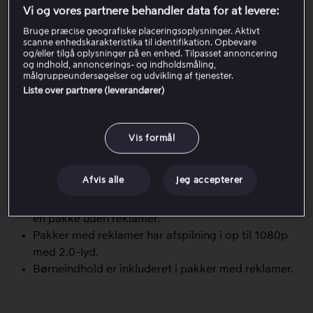
afspilning, og omfanget af reklameafsnittene er
Vi og vores partnere behandler data for at levere:
beregnet til at være lavere end på kommercielle tv-
Bruge præcise geografiske placeringsoplysninger. Aktivt
kanaler. Kortere indhold, der afspilles, viser oftest
scanne enhedskarakteristika til identifikation. Opbevare
reklamer i begyndelsen, mens længere indhold og
og/eller tilgå oplysninger på en enhed. Tilpasset annoncering
og indhold, annoncerings- og indholdsmåling,
sportssendinger også kan indeholde reklamer under
målgruppeundersøgelser og udvikling af tjenester.
afspilningen.
Liste over partnere (leverandører)
Godt at vide
Vis formål
Annonceblokkere understøttes ikke for pakker med
reklamer.
Afvis alle
Jeg accepterer
Offline-tilstand (download) er ikke inkluderet. Hvis
du vil downloade og se offline, skal du opgradere til
en pakke uden reklamer.
Pakker med reklamer har afspilning i op til 1080p
med 2.0-lyd.
Børneindhold er inkluderet i pakker med reklamer.