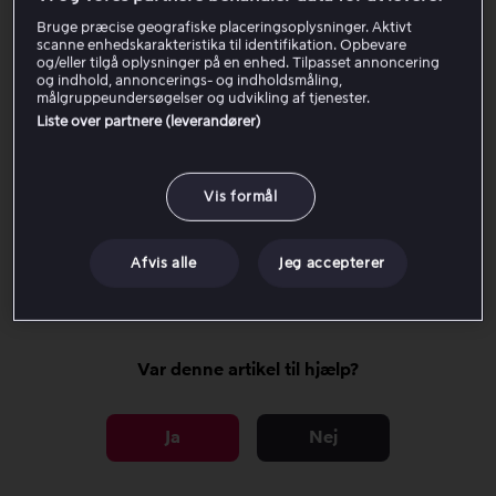
Åbn Kontoindstillinger.
Vælg Opret kode til købelås.
Bruge præcise geografiske placeringsoplysninger. Aktivt
scanne enhedskarakteristika til identifikation. Opbevare
Indtast en firecifret kode.
og/eller tilgå oplysninger på en enhed. Tilpasset annoncering
Gem koden for at aktivere købelåsen.
og indhold, annoncerings- og indholdsmåling,
målgruppeundersøgelser og udvikling af tjenester.
Liste over partnere (leverandører)
Når købelåsen er aktiveret, kræves koden for alle
engangskøb på kontoen.
Vis formål
Har du glemt koden?
Afvis alle
Jeg accepterer
Klik her for at gå til siden, hvor du kan nulstille koden.
Var denne artikel til hjælp?
Ja
Nej