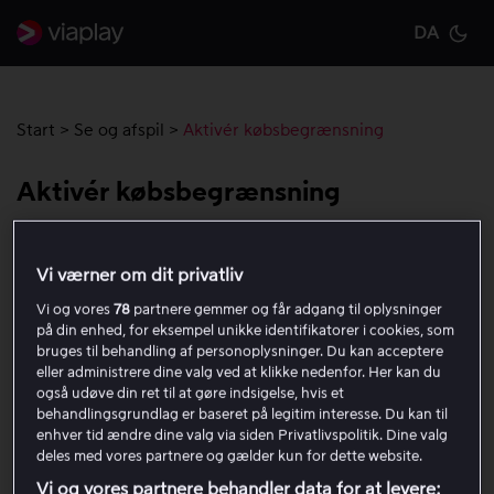
DA
Cu
Start
>
Se og afspil
>
Aktivér købsbegrænsning
Aktivér købsbegrænsning
Du kan aktivere købelås for at kræve en kode ved alle
Vi værner om dit privatliv
engangskøb, inklusive leje- og køb af film. Købelåsen
gælder for alle profiler på kontoen.
Vi og vores
78
partnere gemmer og får adgang til oplysninger
på din enhed, for eksempel unikke identifikatorer i cookies, som
bruges til behandling af personoplysninger. Du kan acceptere
Sådan aktiverer du en købelås
eller administrere dine valg ved at klikke nedenfor. Her kan du
også udøve din ret til at gøre indsigelse, hvis et
behandlingsgrundlag er baseret på legitim interesse. Du kan til
Åbn kontomenuen ved at klikke på profilbilledet
enhver tid ændre dine valg via siden Privatlivspolitik. Dine valg
øverst i højre hjørne.
deles med vores partnere og gælder kun for dette website.
Vælg Min konto.
Vi og vores partnere behandler data for at levere: