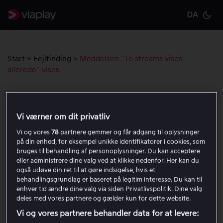
DA
Cu
Start
>
Fejlfinding
>
Meddelsen “To streams vises
allerede” vises
Meddelsen “To streams vises
allerede” vises
Vi værner om dit privatliv
Vi og vores
78
partnere gemmer og får adgang til oplysninger
på din enhed, for eksempel unikke identifikatorer i cookies, som
Genstart enheder, du har brugt for nylig.
bruges til behandling af personoplysninger. Du kan acceptere
Log ud og ind på den enhed, du forsøger at se fra.
eller administrere dine valg ved at klikke nedenfor. Her kan du
Skift adgangskode
på din konto. Dette logger alle
også udøve din ret til at gøre indsigelse, hvis et
enheder ud inden for 24 timer.
behandlingsgrundlag er baseret på legitim interesse. Du kan til
enhver tid ændre dine valg via siden Privatlivspolitik. Dine valg
Du kan normalt se to streams samtidig på den samme
deles med vores partnere og gælder kun for dette website.
konto. Den samme sportsudsendelse kan ses på én
Vi og vores partnere behandler data for at levere:
enhed ad gangen uden for din husstand.