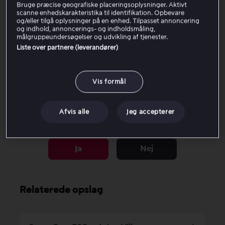
Bruge præcise geografiske placeringsoplysninger. Aktivt
scanne enhedskarakteristika til identifikation. Opbevare
og/eller tilgå oplysninger på en enhed. Tilpasset annoncering
Hvis du ser indhold inden for din husstand, for eksempel
og indhold, annoncerings- og indholdsmåling,
fra forskellige rum men på det samme netværk, kan du
målgruppeundersøgelser og udvikling af tjenester.
se den samme sportsudsendelse på to enheder samtidig.
Liste over partnere (leverandører)
Læs mere om antal streams her.
Vis formål
Afvis alle
Jeg accepterer
Var denne artikel til hjælp?
Ja
Nej
Relaterede opslag