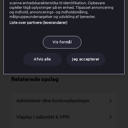
scanne enhedskarakteristika til identifikation. Opbevare
og/eller tilgå oplysninger på en enhed. Tilpasset annoncering
Hvad betyder ændringen?
og indhold, annoncerings- og indholdsmåling,
målgruppeundersøgelser og udvikling af tjenester.
Liste over partnere (leverandører)
Var denne artikel til hjælp?
Vis formål
Ja
Nej
Afvis alle
Jeg accepterer
Relaterede opslag
Administrer dine kontooplysninger
Viaplay i udlandet & VPN