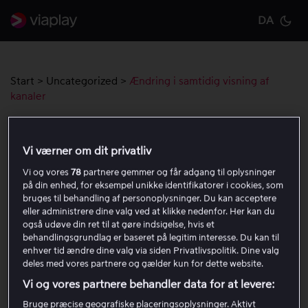
DA
Cu
Start
>
Uncategorized
>
Ændring i samtidig visning af
kanaler
Ændring i samtidig visning af kanaler
Vi værner om dit privatliv
Vi og vores
78
partnere gemmer og får adgang til oplysninger
Fra den 20/3 kan du ikke se den samme TV-kanal på
på din enhed, for eksempel unikke identifikatorer i cookies, som
flere enheder ad gangen.
bruges til behandling af personoplysninger. Du kan acceptere
eller administrere dine valg ved at klikke nedenfor. Her kan du
Vi går fra to til max én samtidig visning af den samme
også udøve din ret til at gøre indsigelse, hvis et
behandlingsgrundlag er baseret på legitim interesse. Du kan til
kanal. Forstået på den måde, at man godt kan se to
enhver tid ændre dine valg via siden Privatlivspolitik. Dine valg
streams, hvis man ser noget på to forskellige kanaler.
deles med vores partnere og gælder kun for dette website.
Man vil blive blokeret, hvis to enheder forsøger at se
Vi og vores partnere behandler data for at levere:
den
samme
kanal på samme tid.
Bruge præcise geografiske placeringsoplysninger. Aktivt