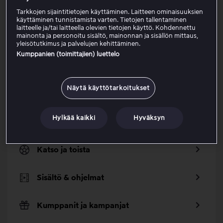
Tarkkojen sijaintitietojen käyttäminen. Laitteen ominaisuuksien
käyttäminen tunnistamista varten. Tietojen tallentaminen
laitteelle ja/tai laitteella olevien tietojen käyttö. Kohdennettu
Categories
mainonta ja personoitu sisältö, mainonnan ja sisällön mittaus,
yleisötutkimus ja palvelujen kehittäminen.
Kumppanien (toimittajien) luettelo
Suosittelemme
Näytä käyttötarkoitukset
Paketit ja maksut
Hylkää kaikki
Hyväksyn
Ratkaisuja ongelmiin
Katso ja toista
Sisältö & ohjelmat
Kumppanit ja kampanjat