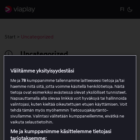
FI
Cu
Start
>
Uncategorized
Uncategorized
Välitämme yksityisyydestäsi
Lataa ohjelmia offline-tilaan
Me ja
78
kumppanimme tallennamme laitteeseesi tietoja ja/tai
haemme niitä siitä, jotta voimme käsitellä henkilötietoja. Näitä
Bufferoi/lataa jatkuvasti vaikka minulla on
tietoja ovat esimerkiksi evästeissä olevat yksilölliset tunnisteet.
nopea yhteys
Napsauttamalla alla olevaa linkkiä voit hyväksyä tai hallinnoida
valintojasi, kuten kieltää oikeutettujen etujen käyttämisen. Voit
tehdä tämän myös myöhemmin Tietosuojakäytäntö-
Viaplay TV – uusi vapaa urheilukanava
sivullamme. Valintasi välitetään kumppaneillemme, eivätkä ne
vaikuta selaustietoihin.
Six Nations rugby
Me ja kumppanimme käsittelemme tietojasi
tarjotaksemme: