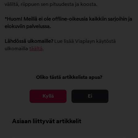
väliltä, riippuen sen pituudesta ja koosta.
*Huom! Meillä ei ole offline-oikeusia kaikkiin sarjoihin ja
elokuviin palvelussa.
Lähdössä ulkomaille?
Lue lisää Viaplayn käytöstä
ulkomailla
täältä
.
Oliko tästä artikkelista apua?
Kyllä
Ei
Asiaan liittyvät artikkelit