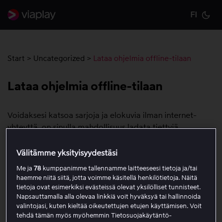
FI
Cu
Start
>
Uncategorized
>
Lataa ohjelmia offline-tilaan
Lataa ohjelmia offline-tilaan
Voidaksesi katsoa sarjoja ja elokuvia ilman internet-
yhteyttä, on sinulla mahdollisuus ladata tiettyjä
ohjelmia* offline-tilaan mobiililaitteillasi, iOS (11.3 tai
uudempi) / Android. Tällä hetkellä
ei ole mahdollista
Välitämme yksityisyydestäsi
ladata sisältöä offline-tilaan muilla laitteilla kuten
Me ja
78
kumppanimme tallennamme laitteeseesi tietoja ja/tai
PC/Mac, Apple TV tai Smart TV. Lataamasi ohjelmat
haemme niitä siitä, jotta voimme käsitellä henkilötietoja. Näitä
tallennetaan laitteen sisäiseen muistiin
.
tietoja ovat esimerkiksi evästeissä olevat yksilölliset tunnisteet.
Napsauttamalla alla olevaa linkkiä voit hyväksyä tai hallinnoida
Urheilulähetykset eivät ole saatavilla offline-tilaan.
valintojasi, kuten kieltää oikeutettujen etujen käyttämisen. Voit
tehdä tämän myös myöhemmin Tietosuojakäytäntö-