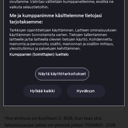
*Huomaathan, että jos sinulla on mainoksia sisältävä
sivullamme. Valintasi välitetään kumppaneillemme, eivätkä ne
paketti, et voi ladata elokuvia ja sarjoja, eikä offline-tila
vaikuta selaustietoihin.
ole käytettävissä kaikille ohjelmille. Voit kuitenkin
Me ja kumppanimme käsittelemme tietojasi
edelleen ladata vuokraamasi ja ostamasi elokuvat
tarjotaksemme:
offline-tilaan.
Tarkkojen sijaintitietojen käyttäminen. Laitteen ominaisuuksien
käyttäminen tunnistamista varten. Tietojen tallentaminen
laitteelle ja/tai laitteella olevien tietojen käyttö. Kohdennettu
mainonta ja personoitu sisältö, mainonnan ja sisällön mittaus,
Kuinka lataan ohjelmia laitteellani?
yleisötutkimus ja palvelujen kehittäminen.
Kumppanien (toimittajien) luettelo
Offline-filtteri
Näytä käyttötarkoitukset
Lataa vuokra/ostoelokuvia
Hylkää kaikki
Hyväksyn
Katso offline-tallenteita Suomen
ulkopuolella
Yksi elokuva on kooltaan 2-3GB, kun taas yksi
televisiosarjan jakso on yleensä jotain 700Mbit- 2GB