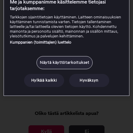
Valitse Oma tili.
Me ja kumppanimme käsittelemme tietojasi
Avaa Tilin asetukset.
tarjotaksemme:
Valitse Luo koodi ostolukolle.
Tarkkojen sijaintitietojen käyttäminen. Laitteen ominaisuuksien
Anna nelinumeroinen koodi.
käyttäminen tunnistamista varten. Tietojen tallentaminen
laitteelle ja/tai laitteella olevien tietojen käyttö. Kohdennettu
Tallenna koodi aktivoidaksesi ostolukon.
mainonta ja personoitu sisältö, mainonnan ja sisällön mittaus,
yleisötutkimus ja palvelujen kehittäminen.
Kumppanien (toimittajien) luettelo
Kun ostolukko on aktivoitu, koodi vaaditaan kaikissa
kertamaksullisissa ostoissa tilillä.
Näytä käyttötarkoitukset
Unohditko koodin?
Napsauta tästä siirtyäksesi sivulle, jossa voit nollata
Hylkää kaikki
Hyväksyn
koodin.
Oliko tästä artikkelista apua?
Kyllä
Ei