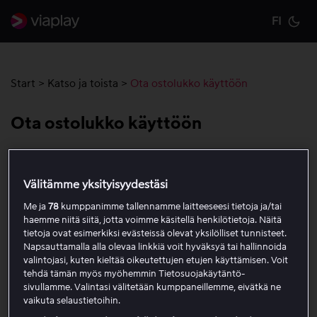
FI
Cu
Start
>
Katso ja toista
>
Ota ostolukko käyttöön
Ota ostolukko käyttöön
Voit ottaa ostolukon käyttöön, jotta koodi vaaditaan
kaikissa kertamaksullisissa ostoissa, mukaan lukien
Välitämme yksityisyydestäsi
vuokra- ja ostosisällöt. Ostolukko koskee kaikkia tilin
Me ja
78
kumppanimme tallennamme laitteeseesi tietoja ja/tai
profiileja.
haemme niitä siitä, jotta voimme käsitellä henkilötietoja. Näitä
tietoja ovat esimerkiksi evästeissä olevat yksilölliset tunnisteet.
Napsauttamalla alla olevaa linkkiä voit hyväksyä tai hallinnoida
Näin otat ostolukon käyttöön
valintojasi, kuten kieltää oikeutettujen etujen käyttämisen. Voit
tehdä tämän myös myöhemmin Tietosuojakäytäntö-
Avaa tilivalikko napsauttamalla profiilikuvaa
sivullamme. Valintasi välitetään kumppaneillemme, eivätkä ne
oikeassa yläkulmassa.
vaikuta selaustietoihin.