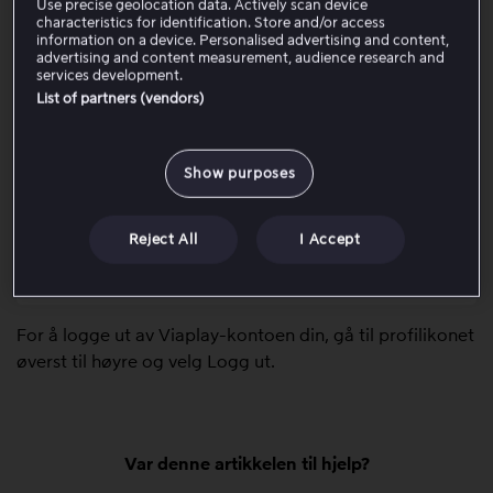
Use precise geolocation data. Actively scan device
characteristics for identification. Store and/or access
For å logge ut av Viaplay-kontoen din, går du til
information on a device. Personalised advertising and content,
profilikonet øverst til høyre og velger Logg ut.
advertising and content measurement, audience research and
services development.
List of partners (vendors)
Logg inn i nettleser
Show purposes
Logg inn i Viaplay-appen
Reject All
I Accept
Logg inn på Smart TV, Apple TV eller
spillkonsoll
For å logge ut av Viaplay-kontoen din, gå til profilikonet
øverst til høyre og velg Logg ut.
Var denne artikkelen til hjelp?