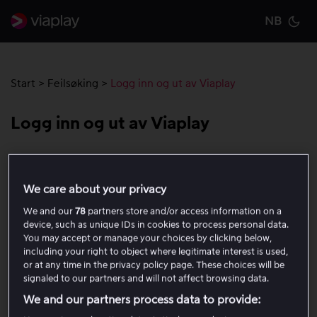
NB
Cu
Start
>
Feilsøking
>
Logg inn og ut av Viaplay
Logg inn og ut av Viaplay
For å bruke Viaplay må du først logge inn på kontoen
din på enheten du vil bruke. Når du logger inn, må du
We care about your privacy
oppgi e-postadressen og passordet du valgte da du
We and our
78
partners store and/or access information on a
opprettet kontoen.
device, such as unique IDs in cookies to process personal data.
You may accept or manage your choices by clicking below,
Hvis du har glemt passordet ditt, kan du lese
denne
including your right to object where legitimate interest is used,
or at any time in the privacy policy page. These choices will be
artikkelen
for instruksjoner om hvordan du bestiller et
signaled to our partners and will not affect browsing data.
nytt. Les
denne artikkelen
for instruksjoner om hvordan
We and our partners process data to provide:
du installerer Viaplay-appen på ulike enheter.